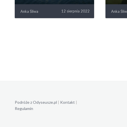
12 sierpnia 2022
Anka Śliwa
Anka Śli
Podróże z Odyseusze.pl
|
Kontakt
|
Regulamin