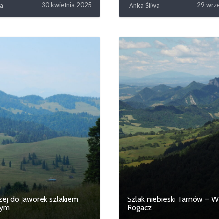
30 kwietnia 2025
29 wrz
wa
Anka Śliwa
zej do Jaworek szlakiem
Szlak niebieski Tarnów – Wi
nym
Rogacz