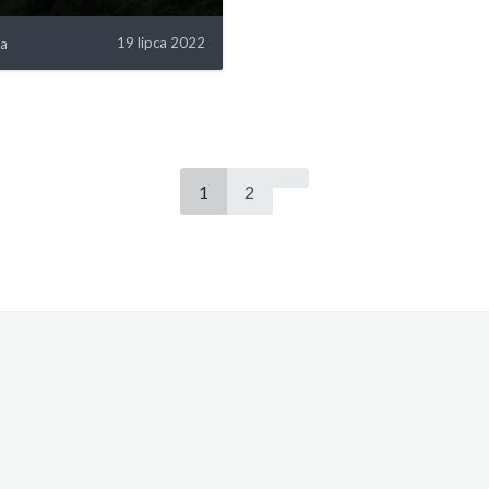
19 lipca 2022
wa
1
2