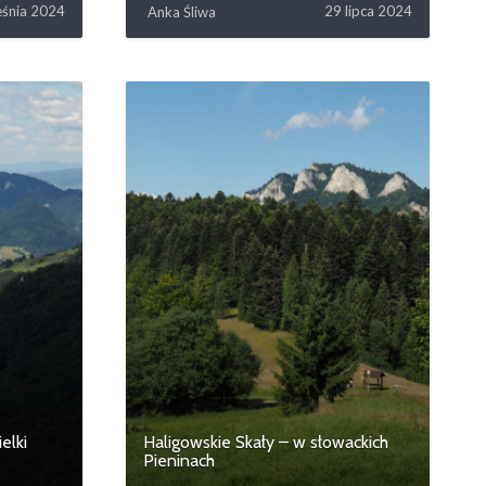
eśnia 2024
29 lipca 2024
Anka Śliwa
elki
Haligowskie Skały – w słowackich
Pieninach