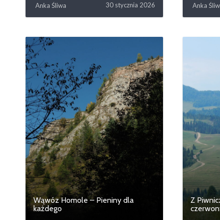
30 stycznia 2026
Anka Śliwa
Anka Śli
Wąwóz Homole – Pieniny dla
Z Piwnic
każdego
czerwo