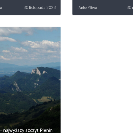
30 listopada 2023
30 
wa
Anka Śliwa
 najwyższy szczyt Pienin