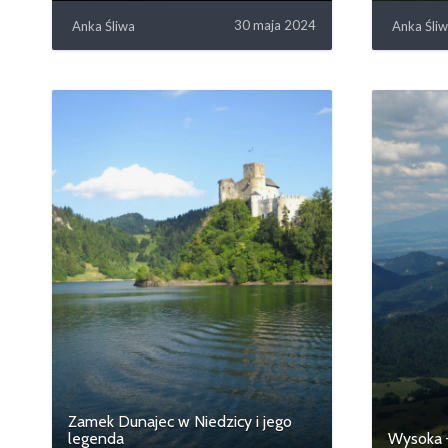
30 maja 2024
Anka Śliwa
Anka Śli
Zamek Dunajec w Niedzicy i jego
legenda
Wysoka –