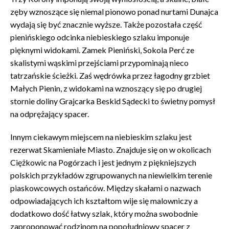
zęby wznoszące się niemal pionowo ponad nurtami Dunajca
wydają się być znacznie wyższe. Także pozostała część
pienińskiego odcinka niebieskiego szlaku imponuje
pięknymi widokami. Zamek Pieniński, Sokola Perć ze
skalistymi wąskimi przejściami przypominają nieco
tatrzańskie ścieżki. Zaś wędrówka przez łagodny grzbiet
Małych Pienin, z widokami na wznoszący się po drugiej
stornie doliny Grajcarka Beskid Sądecki to świetny pomysł
na odprężający spacer.
Innym ciekawym miejscem na niebieskim szlaku jest
rezerwat Skamieniałe Miasto. Znajduje się on w okolicach
Ciężkowic na Pogórzach i jest jednym z piękniejszych
polskich przykładów zgrupowanych na niewielkim terenie
piaskowcowych ostańców. Między skałami o nazwach
odpowiadających ich kształtom wije się malowniczy a
dodatkowo dość łatwy szlak, który można swobodnie
zaproponować rodzinom na popołudniowy spacer z