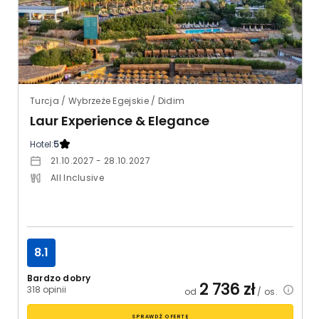
Turcja / Wybrzeże Egejskie / Didim
Laur Experience & Elegance
Hotel:
5
21.10.2027 - 28.10.2027
All Inclusive
8.1
Bardzo dobry
2 736
zł
318 opinii
od
/ os.
SPRAWDŹ OFERTĘ