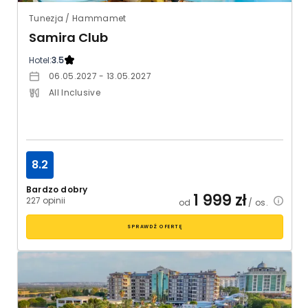
Tunezja / Hammamet
Samira Club
Hotel:
3.5
06.05.2027 - 13.05.2027
All Inclusive
8.2
Bardzo dobry
1 999
zł
227 opinii
od
/ os.
SPRAWDŹ OFERTĘ