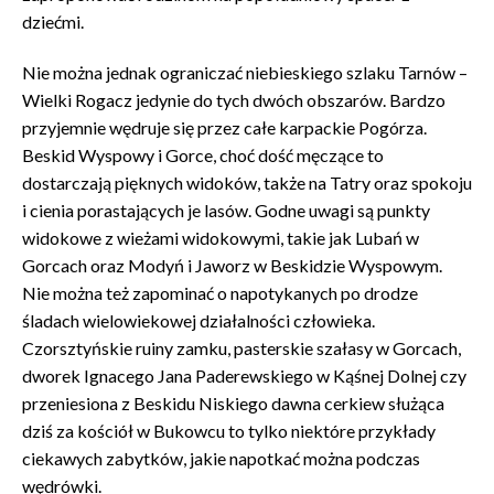
dziećmi.
Nie można jednak ograniczać niebieskiego szlaku Tarnów –
Wielki Rogacz jedynie do tych dwóch obszarów. Bardzo
przyjemnie wędruje się przez całe karpackie Pogórza.
Beskid Wyspowy i Gorce, choć dość męczące to
dostarczają pięknych widoków, także na Tatry oraz spokoju
i cienia porastających je lasów. Godne uwagi są punkty
widokowe z wieżami widokowymi, takie jak Lubań w
Gorcach oraz Modyń i Jaworz w Beskidzie Wyspowym.
Nie można też zapominać o napotykanych po drodze
śladach wielowiekowej działalności człowieka.
Czorsztyńskie ruiny zamku, pasterskie szałasy w Gorcach,
dworek Ignacego Jana Paderewskiego w Kąśnej Dolnej czy
przeniesiona z Beskidu Niskiego dawna cerkiew służąca
dziś za kościół w Bukowcu to tylko niektóre przykłady
ciekawych zabytków, jakie napotkać można podczas
wędrówki.