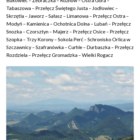
Bukowiec – Żebraczka – Rożnów – Ostra Góra –
Tabaszowa – Przełęcz Świętego Justa – Jodłowiec –
Skrzętla – Jaworz – Sałasz – Limanowa – Przełęcz Ostra –
Modyń – Kamienica – Ochotnica Dolna – Lubań – Przełęcz
Snozka – Czorsztyn – Majerz – Przełęcz Osice – Przełęcz
Szopka – Trzy Korony – Sokola Perć – Schronisko Orlica w
Szczawnicy – Szafranówka – Curhle – Durbaszka – Przełęcz
Rozdziela – Przełęcz Gromadzka – Wielki Rogacz