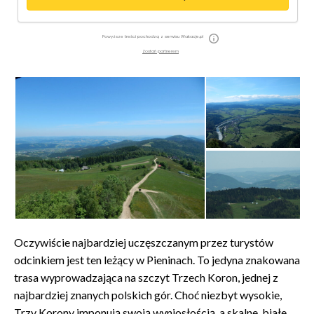
Powyższe treści pochodzą z serwisu Wakacje.pl
Zostań partnerem
Oczywiście najbardziej uczęszczanym przez turystów
odcinkiem jest ten leżący w Pieninach. To jedyna znakowana
trasa wyprowadzająca na szczyt Trzech Koron, jednej z
najbardziej znanych polskich gór. Choć niezbyt wysokie,
Trzy Korony imponują swoją wyniosłością, a skalne, białe