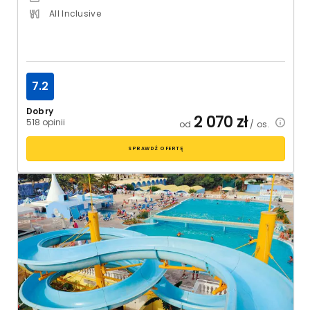
All Inclusive
7.2
Dobry
2 070
zł
518 opinii
od
/ os.
SPRAWDŹ OFERTĘ