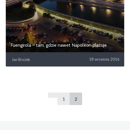
Fuengirola – tam, gdzie nawet Napoleon plażuje
18 września 2016
Jan Brożek
1
2