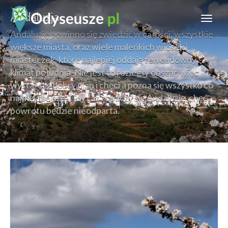
Andaluzja
Andaluzję powinno się zwiedzić w całości, wszystkie
większe miasta, oraz wiele maleńkich wiosek i
miasteczek, które najlepiej oddają ten cudowny
klimat południa. Nie jest to rozległy obszar, więc
wystarczy dobry plan i chęci a pozna się wszystko co
najpiękniejsze. Gdy raz zobaczy się Andaluzję, chęć
powrotu będzie nieodparta.