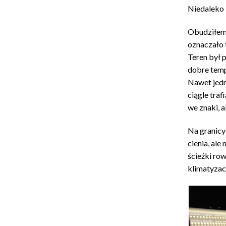
Niedaleko 
Obudziłem 
oznaczało 
Teren był 
dobre temp
Nawet jedn
ciągle traf
we znaki, a
Na granicy
cienia, ale
ścieżki row
klimatyzac