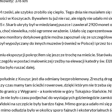
łkowity: 376 km
 rześki, ale szybko zrobiło się ciepło. Tego dnia nie musiałem si
ości w Koszycach. Bywałem tu już nie raz, ale nigdy nie udało mi 
5 r. Skarb ukryty był w miedzianej puszce i zawierał 2920 monet o
, choć niewielka, robi ogromne wrażenie. Udało się zaprezentować
ano monitory dotykowe gdzie można zapoznań się ze szczegółowy
 był wypożyczany do innych muzeów (również w Polsce) i przez to
niu ekspozycji pokręciłem się jeszcze trochę na mieście. Starówka
czegółu w postaci malowniczej rzeźby na elewacji katedry św. El
ba było ruszać dalej.
południe z Koszyc jest dla odmiany bezproblemowy. Zresztą droga 
szy czas mamy tam ścieżki rowerowe, dzięki którym nie trzeba się 
 do granicy z Węgrami – a konkretnie w góry Tokajsko-Slańskie. Ni
że nie było czasu podjechać do wystających gdzieniegdzie zamków
idoki na szczęście były bardzo fajne. Mimo gorąca udało mi się 
e mimo odludzia było w okolicy sporo fajnych i eksterytorialnych