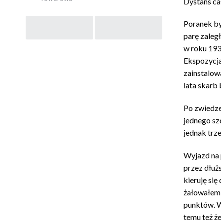
Dystans ca
Post
Poranek był
parę zaległ
navigation
w roku 193
Ekspozycja
zainstalow
lata skarb
Po zwiedze
jednego sz
jednak trze
Wyjazd na 
przez dłuż
kieruję się
żałowałem 
punktów. W
temu też ż