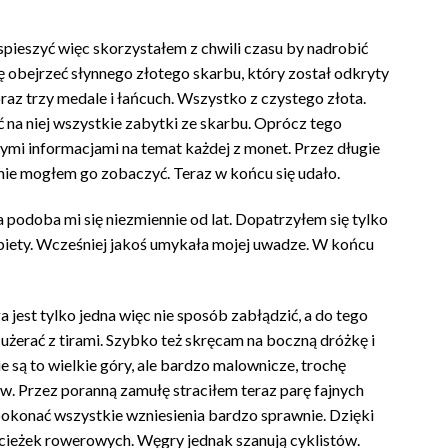
ę spieszyć więc skorzystałem z chwili czasu by nadrobić
się obejrzeć słynnego złotego skarbu, który został odkryty
raz trzy medale i łańcuch. Wszystko z czystego złota.
 na niej wszystkie zabytki ze skarbu. Oprócz tego
mi informacjami na temat każdej z monet. Przez długie
 nie mogłem go zobaczyć. Teraz w końcu się udało.
 podoba mi się niezmiennie od lat. Dopatrzyłem się tylko
żbiety. Wcześniej jakoś umykała mojej uwadze. W końcu
jest tylko jedna więc nie sposób zabłądzić, a do tego
użerać z tirami. Szybko też skręcam na boczną dróżkę i
e są to wielkie góry, ale bardzo malownicze, trochę
. Przez poranną zamułę straciłem teraz parę fajnych
pokonać wszystkie wzniesienia bardzo sprawnie. Dzięki
 ścieżek rowerowych. Węgry jednak szanują cyklistów.