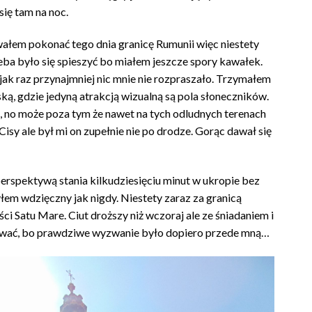
się tam na noc.
wałem pokonać tego dnia granicę Rumunii więc niestety
ba było się spieszyć bo miałem jeszcze spory kawałek.
jak raz przynajmniej nic mnie nie rozpraszało. Trzymałem
ą, gdzie jedyną atrakcją wizualną są pola słoneczników.
, no może poza tym że nawet na tych odludnych terenach
 Cisy ale był mi on zupełnie nie po drodze. Gorąc dawał się
erspektywą stania kilkudziesięciu minut w ukropie bez
yłem wdzięczny jak nigdy. Niestety zaraz za granicą
ci Satu Mare. Ciut droższy niż wczoraj ale ze śniadaniem i
erować, bo prawdziwe wyzwanie było dopiero przede mną…