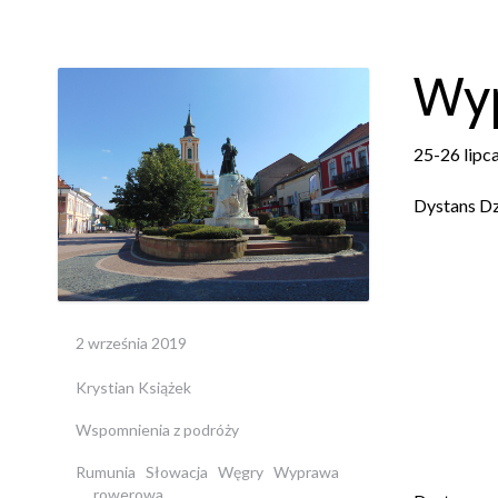
Wyp
25-26 lipc
Dystans D
2 września 2019
Krystian Książek
Wspomnienia z podróży
Rumunia
Słowacja
Węgry
Wyprawa
rowerowa