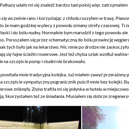
Palhazy udało mi się znaleźć bardzo tani pokój więc zatrzymałem 
się wcześnie rano i korzystając z chłodu ruszyłem w trasę. Plano
to że mam godzinę w plecy z powodu zmiany strefy czasowej. Trze
płaski i do bólu nudny. Normalnie bym marudził z tego powodu ale 
o. Poruszałem się przez schematyczną do bólu prowincję węgiersk
ak tych było jak na lekarstwo. Nic mnie po drodze nie zaskoczyło
iają się fajne ścieżki rowerowe. Jest też chyba szlak wzdłuż wałów
le na szczęście pomp i studni nie brakowało.
 powitała mnie tradycyjna kolejka. Już miałem zawyć przerażony p
 na szczęście sympatyczny pogranicznik puścił mnie bez kolejki. B
erowe zniknęły. Znów trafiła mi się jedynka w hotelu w miejscowoś
ją. Skorzystałem też ze śniadania. Musiałem się dobrze zregen