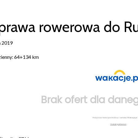
rawa rowerowa do Rum
a 2019
zienny: 64+134 km
Brak ofert dla daneg
Powyższe treści pochodzą z serwisu Wakacje.pl
Zostań partnerem