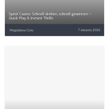
Spinit Casino: Schnell drehen, schnell gewinnen –
Quick Play & Instant Thrills
7 sierpnia 2026
Magdalena Cisło