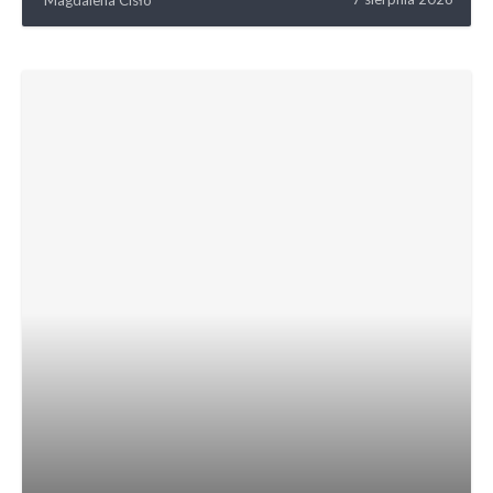
Magdalena Cisło