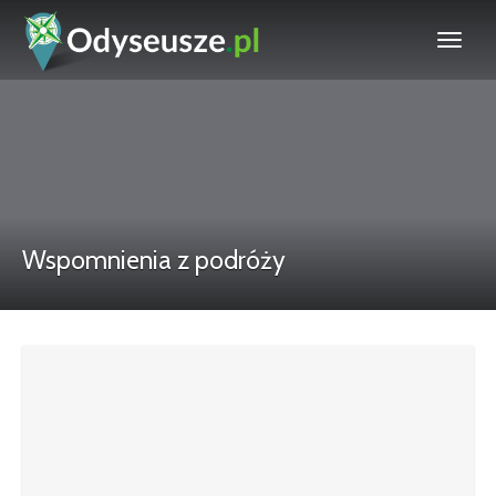
Wspomnienia z podróży