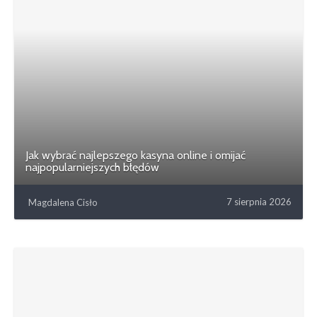
Jak wybrać najlepszego kasyna online i omijać
najpopularniejszych błędów
7 sierpnia 2026
Magdalena Cisło