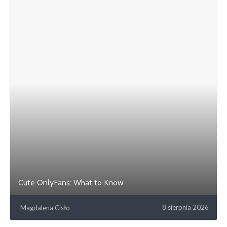
Cute OnlyFans: What to Know
8 sierpnia 2026
Magdalena Cisło