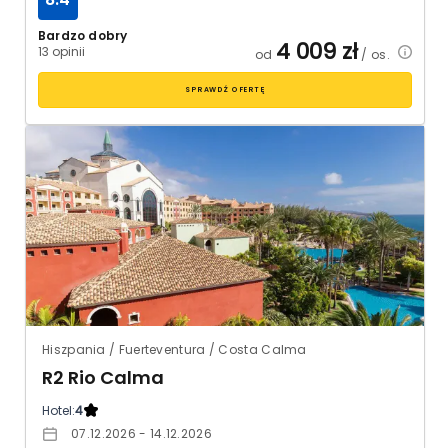
Bardzo dobry
4 009
zł
13 opinii
od
/ os.
SPRAWDŹ OFERTĘ
Hiszpania / Fuerteventura / Costa Calma
R2 Rio Calma
Hotel:
4
07.12.2026 - 14.12.2026