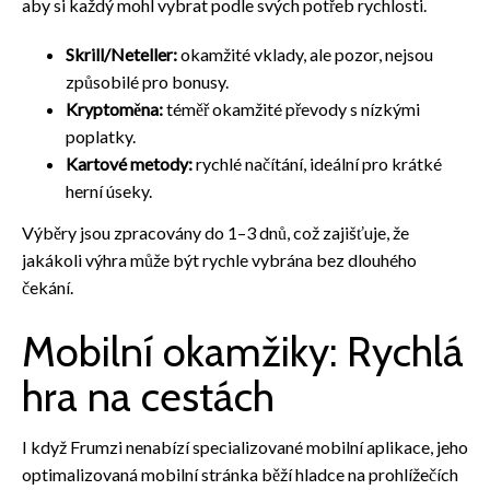
aby si každý mohl vybrat podle svých potřeb rychlosti.
Skrill/Neteller:
okamžité vklady, ale pozor, nejsou
způsobilé pro bonusy.
Kryptoměna:
téměř okamžité převody s nízkými
poplatky.
Kartové metody:
rychlé načítání, ideální pro krátké
herní úseky.
Výběry jsou zpracovány do 1–3 dnů, což zajišťuje, že
jakákoli výhra může být rychle vybrána bez dlouhého
čekání.
Mobilní okamžiky: Rychlá
hra na cestách
I když Frumzi nenabízí specializované mobilní aplikace, jeho
optimalizovaná mobilní stránka běží hladce na prohlížečích