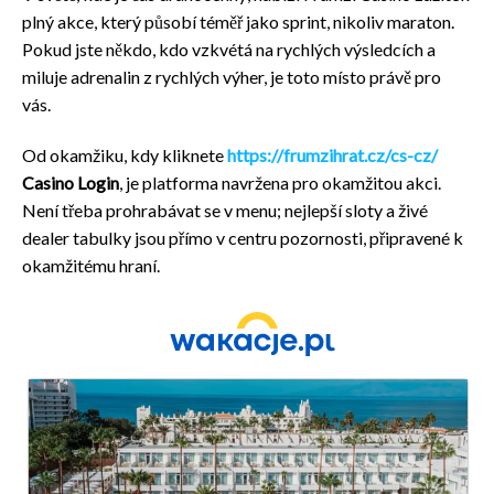
plný akce, který působí téměř jako sprint, nikoliv maraton.
Pokud jste někdo, kdo vzkvétá na rychlých výsledcích a
miluje adrenalin z rychlých výher, je toto místo právě pro
vás.
Od okamžiku, kdy kliknete
https://frumzihrat.cz/cs-cz/
Casino Login
, je platforma navržena pro okamžitou akci.
Není třeba prohrabávat se v menu; nejlepší sloty a živé
dealer tabulky jsou přímo v centru pozornosti, připravené k
okamžitému hraní.