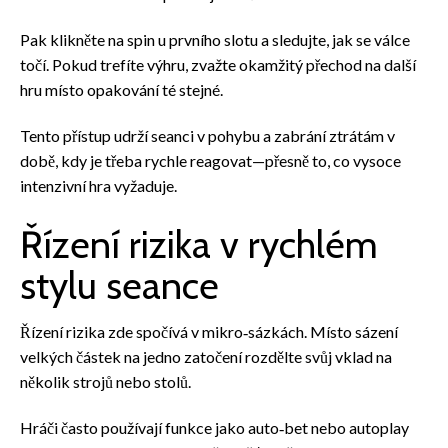
Pak klikněte na spin u prvního slotu a sledujte, jak se válce
točí. Pokud trefíte výhru, zvažte okamžitý přechod na další
hru místo opakování té stejné.
Tento přístup udrží seanci v pohybu a zabrání ztrátám v
době, kdy je třeba rychle reagovat—přesně to, co vysoce
intenzivní hra vyžaduje.
Řízení rizika v rychlém
stylu seance
Řízení rizika zde spočívá v mikro‑sázkách. Místo sázení
velkých částek na jedno zatočení rozdělte svůj vklad na
několik strojů nebo stolů.
Hráči často používají funkce jako auto‑bet nebo autoplay