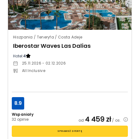
Hiszpania / Teneryfa / Costa Adeje
Iberostar Waves Las Dalias
Hotel:
4
25.11.2026 - 02.12.2026
All Inclusive
8.9
Wspaniały
4 459
zł
32 opinie
od
/ os.
SPRAWDŹ OFERTĘ