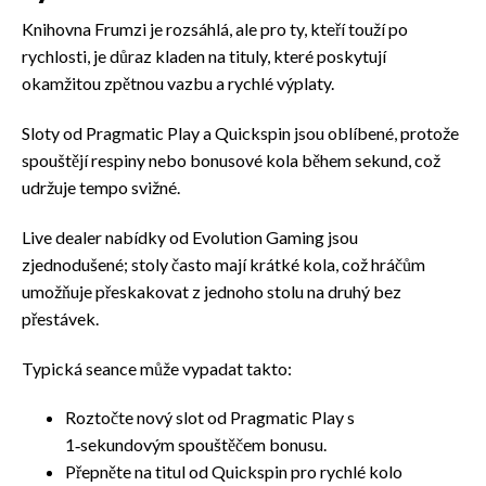
Knihovna Frumzi je rozsáhlá, ale pro ty, kteří touží po
rychlosti, je důraz kladen na tituly, které poskytují
okamžitou zpětnou vazbu a rychlé výplaty.
Sloty od Pragmatic Play a Quickspin jsou oblíbené, protože
spouštějí respiny nebo bonusové kola během sekund, což
udržuje tempo svižné.
Live dealer nabídky od Evolution Gaming jsou
zjednodušené; stoly často mají krátké kola, což hráčům
umožňuje přeskakovat z jednoho stolu na druhý bez
přestávek.
Typická seance může vypadat takto:
Roztočte nový slot od Pragmatic Play s
1‑sekundovým spouštěčem bonusu.
Přepněte na titul od Quickspin pro rychlé kolo