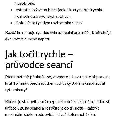
násobitelů.
Vstupte do živého blackjacku, který nabízí rychlá
rozhodnutí o dvojitých sázkách.
Dokončete rychlým roztočením rulety.
Každá hra slibuje rychlou výhru, ideální pro hráče, kteří chtějí
akci bez dlouhého napětí.
Jak točit rychle –
průvodce seancí
Představte si: přihlásíte se, vezmete si kávu a jste připraveni
hrát 15 minut před začátkem schůzky. Jak maximalizovat
tyto minuty?
Klíčem je stanovit jasný rozpočet a držet se ho. Například si
určete €20 na seanci a rozdělte je do tří slotů—každý s
maximální sázkou odpovídající vaší toleranci rizika.