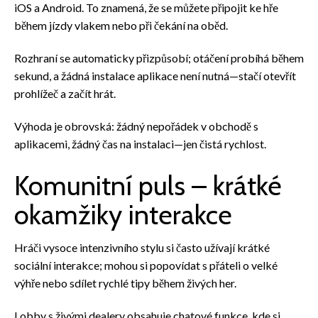
iOS a Android. To znamená, že se můžete připojit ke hře
během jízdy vlakem nebo při čekání na oběd.
Rozhraní se automaticky přizpůsobí; otáčení probíhá během
sekund, a žádná instalace aplikace není nutná—stačí otevřít
prohlížeč a začít hrát.
Výhoda je obrovská: žádný nepořádek v obchodě s
aplikacemi, žádný čas na instalaci—jen čistá rychlost.
Komunitní puls – krátké
okamžiky interakce
Hráči vysoce intenzivního stylu si často užívají krátké
sociální interakce; mohou si popovídat s přáteli o velké
výhře nebo sdílet rychlé tipy během živých her.
Lobby s živými dealery obsahuje chatové funkce, kde si