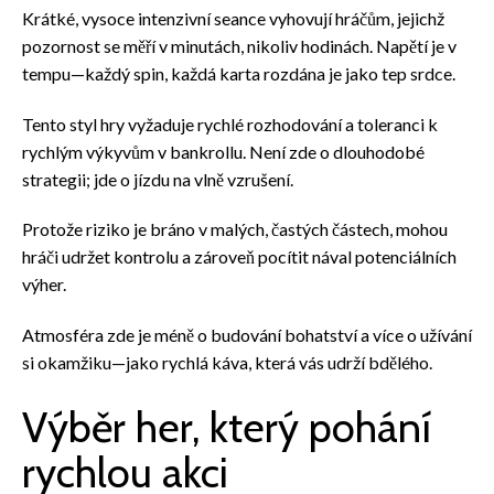
Krátké, vysoce intenzivní seance vyhovují hráčům, jejichž
pozornost se měří v minutách, nikoliv hodinách. Napětí je v
tempu—každý spin, každá karta rozdána je jako tep srdce.
Tento styl hry vyžaduje rychlé rozhodování a toleranci k
rychlým výkyvům v bankrollu. Není zde o dlouhodobé
strategii; jde o jízdu na vlně vzrušení.
Protože riziko je bráno v malých, častých částech, mohou
hráči udržet kontrolu a zároveň pocítit nával potenciálních
výher.
Atmosféra zde je méně o budování bohatství a více o užívání
si okamžiku—jako rychlá káva, která vás udrží bdělého.
Výběr her, který pohání
rychlou akci