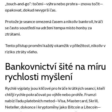
„touch‑and‑go“: točení—výhra nebo prohra—znovu točit—
opakovat, dokud nevyprší čas.
Protože je seance omezená časem a nikoliv bankroll, hráči
se často soustředí na udržení tempa místo honby za
ztrátami.
Tento přístup promění každý okamžik v příležitost, nikoliv v
riziko ztráty všeho.
Bankovnictví šité na míru
rychlosti myšlení
Rychlé výplaty jsou klíčové pro hráče krátkých seancí, kteří
chtějí rychle pokračovat po výhře nebo prohře. Frumzi
nabízí řadu platebních metod—Visa, Mastercard, Skrill,
Neteller, dokonce i kryptoměny jako Bitcoin a Litecoin—