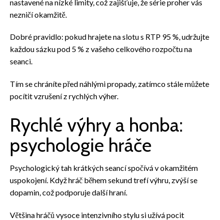
nastavené na nízké limity, což zajišťuje, že série proher vás
nezničí okamžitě.
Dobré pravidlo: pokud hrajete na slotu s RTP 95 %, udržujte
každou sázku pod 5 % z vašeho celkového rozpočtu na
seanci.
Tím se chráníte před náhlými propady, zatímco stále můžete
pocítit vzrušení z rychlých výher.
Rychlé výhry a honba:
psychologie hráče
Psychologický tah krátkých seancí spočívá v okamžitém
uspokojení. Když hráč během sekund trefí výhru, zvýší se
dopamin, což podporuje další hraní.
Většina hráčů vysoce intenzivního stylu si užívá pocit