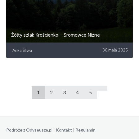
Żółty szlak Krościenko – Sromowce Niżne
30 maja 2025
Anka Śliwa
1
2
3
4
5
Podróże z Odyseusze.pl
|
Kontakt
|
Regulamin