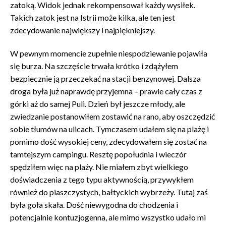
zatoką. Widok jednak rekompensował każdy wysiłek.
Takich zatok jest na Istrii może kilka, ale ten jest
zdecydowanie największy i najpiękniejszy.
W pewnym momencie zupełnie niespodziewanie pojawiła
się burza. Na szczęście trwała krótko i zdążyłem
bezpiecznie ją przeczekać na stacji benzynowej. Dalsza
droga była już naprawdę przyjemna – prawie cały czas z
górki aż do samej Puli. Dzień był jeszcze młody, ale
zwiedzanie postanowiłem zostawić na rano, aby oszczędzić
sobie tłumów na ulicach. Tymczasem udałem się na plażę i
pomimo dość wysokiej ceny, zdecydowałem się zostać na
tamtejszym campingu. Resztę popołudnia i wieczór
spędziłem więc na plaży. Nie miałem zbyt wielkiego
doświadczenia z tego typu aktywnością, przywykłem
również do piaszczystych, bałtyckich wybrzeży. Tutaj zaś
była goła skała. Dość niewygodna do chodzenia i
potencjalnie kontuzjogenna, ale mimo wszystko udało mi