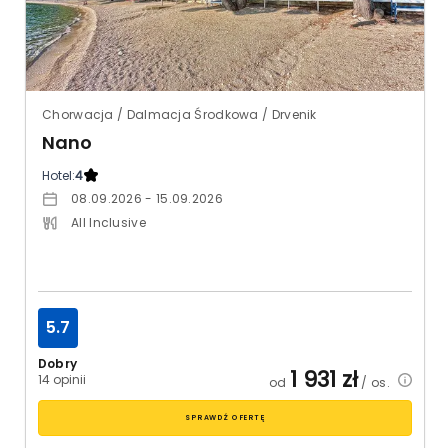
Chorwacja / Dalmacja Środkowa / Drvenik
Nano
Hotel:
4
08.09.2026 - 15.09.2026
All Inclusive
5.7
Dobry
1 931
zł
14 opinii
od
/ os.
SPRAWDŹ OFERTĘ