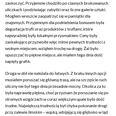
zaskoczyć. Przyjemnie chodziło po ciasnych brukowanych
uliczkach i podziwiając zabytki oraz liczne galerie sztuki.
Mogłem wreszcie zaopatrzyć się w pamiątki dla
znajomych. Przyjemnym dla podniebienia bonusem była
degustacja trufli oraz produktów z truflami, które
najwyraźniej były lokalnym przysmakiem. Ceny były
zaskakująco przyzwoite więc mimo pewnych trudności z
wolnym miejscem, wziąłem trochę na drogę. Żal było
opuszczać to piękne miejsce, ale miałem tego dnia dość
napięty grafik.
Droga w dół nie należała do łatwych. Z braku innych opcji
musiałem poruszać się główną trasą, ale na szczęście ruch
uliczny nie był tego dnia przesadnie mocny. Okolica za to
była naprawdę piękna, choć przyznam że poruszanie się po
stromych wzgórzach w coraz większym upale było dość
trudne. Największą trudnością był chyba pokonanie drogi
przy zalewie limskim – wąską, wbijającą się głęboko w ląd