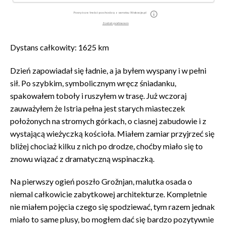
Powyższe treści pochodzą z serwisu Wakacje.pl
Zostań partnerem
Dystans całkowity: 1625 km
Dzień zapowiadał się ładnie, a ja byłem wyspany i w pełni
sił. Po szybkim, symbolicznym wręcz śniadanku,
spakowałem toboły i ruszyłem w trasę. Już wczoraj
zauważyłem że Istria pełna jest starych miasteczek
położonych na stromych górkach, o ciasnej zabudowie i z
wystającą wieżyczką kościoła. Miałem zamiar przyjrzeć się
bliżej chociaż kilku z nich po drodze, choćby miało się to
znowu wiązać z dramatyczną wspinaczką.
Na pierwszy ogień poszło Grožnjan, malutka osada o
niemal całkowicie zabytkowej architekturze. Kompletnie
nie miałem pojęcia czego się spodziewać, tym razem jednak
miało to same plusy, bo mogłem dać się bardzo pozytywnie