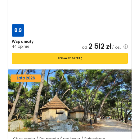
8.9
Wspaniały
2 512
zł
44 opinie
od
/ os.
SPRAWDŹ OFERTĘ
Lato 2026
Chorwacja / Dalmacja Środkowa / Pakostane