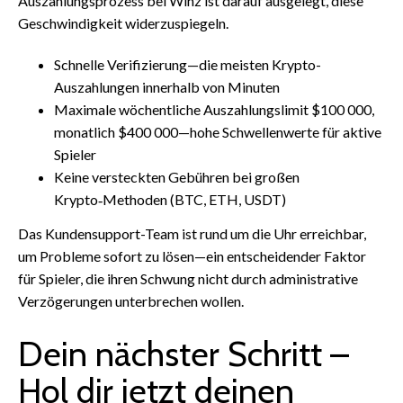
Auszahlungsprozess bei Winz ist darauf ausgelegt, diese
Geschwindigkeit widerzuspiegeln.
Schnelle Verifizierung—die meisten Krypto-
Auszahlungen innerhalb von Minuten
Maximale wöchentliche Auszahlungslimit $100 000,
monatlich $400 000—hohe Schwellenwerte für aktive
Spieler
Keine versteckten Gebühren bei großen
Krypto‑Methoden (BTC, ETH, USDT)
Das Kundensupport-Team ist rund um die Uhr erreichbar,
um Probleme sofort zu lösen—ein entscheidender Faktor
für Spieler, die ihren Schwung nicht durch administrative
Verzögerungen unterbrechen wollen.
Dein nächster Schritt –
Hol dir jetzt deinen