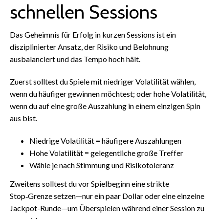
schnellen Sessions
Das Geheimnis für Erfolg in kurzen Sessions ist ein
disziplinierter Ansatz, der Risiko und Belohnung
ausbalanciert und das Tempo hoch hält.
Zuerst solltest du Spiele mit niedriger Volatilität wählen,
wenn du häufiger gewinnen möchtest; oder hohe Volatilität,
wenn du auf eine große Auszahlung in einem einzigen Spin
aus bist.
Niedrige Volatilität = häufigere Auszahlungen
Hohe Volatilität = gelegentliche große Treffer
Wähle je nach Stimmung und Risikotoleranz
Zweitens solltest du vor Spielbeginn eine strikte
Stop‑Grenze setzen—nur ein paar Dollar oder eine einzelne
Jackpot-Runde—um Überspielen während einer Session zu