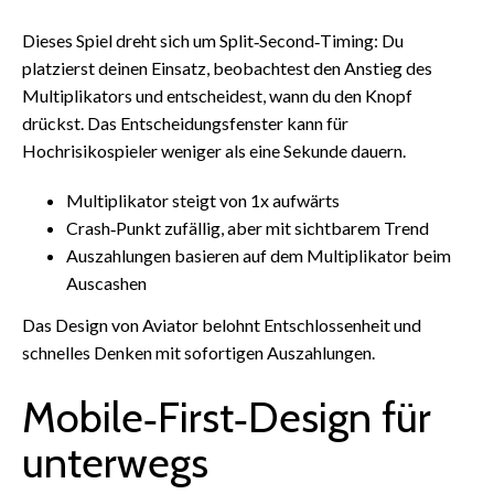
Dieses Spiel dreht sich um Split‑Second‑Timing: Du
platzierst deinen Einsatz, beobachtest den Anstieg des
Multiplikators und entscheidest, wann du den Knopf
drückst. Das Entscheidungsfenster kann für
Hochrisikospieler weniger als eine Sekunde dauern.
Multiplikator steigt von 1x aufwärts
Crash‑Punkt zufällig, aber mit sichtbarem Trend
Auszahlungen basieren auf dem Multiplikator beim
Auscashen
Das Design von Aviator belohnt Entschlossenheit und
schnelles Denken mit sofortigen Auszahlungen.
Mobile‑First‑Design für
unterwegs