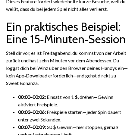
Dieses Feature fördert wiederholte kurze Besuche, weil du
weißt, dass du bei jedem Spiel nicht alles verlierst.
Ein praktisches Beispiel:
Eine 15‑Minuten‑Session
Stell dir vor, es ist Freitagabend, du kommst von der Arbeit
zurück und hast zehn Minuten vor dem Abendessen. Du
loggst dich bei Winz über den Browser deines Handys ein—
kein App‑Download erforderlich—und gehst direkt zu
Sweet Bonanza.
00:00–00:02:
Einsatz von 1 $, drehen—Gewinn
aktiviert Freispiele.
00:03–00:06:
Freispiele starten—jeder Spin dauert
unter zwei Sekunden.
00:07–00:09:
30 $ Gewinn—hier stoppen, gemäß
vorher festgelegtem Limit.