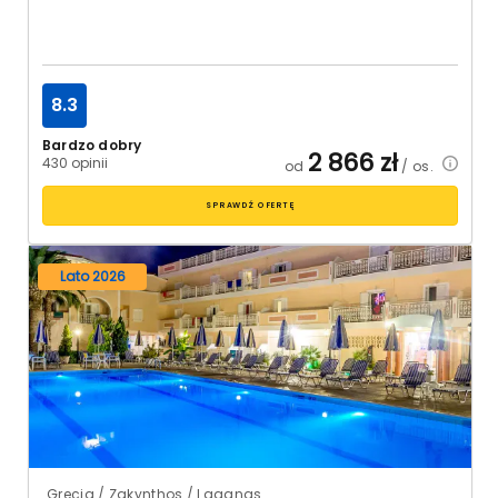
8.3
Bardzo dobry
2 866
zł
430 opinii
od
/ os.
SPRAWDŹ OFERTĘ
Lato 2026
Grecja / Zakynthos / Laganas