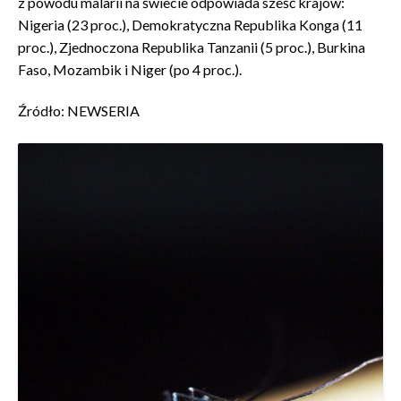
z powodu malarii na świecie odpowiada sześć krajów:
Nigeria (23 proc.), Demokratyczna Republika Konga (11
proc.), Zjednoczona Republika Tanzanii (5 proc.), Burkina
Faso, Mozambik i Niger (po 4 proc.).
Źródło: NEWSERIA