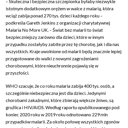
– Skuteczna i bezpieczna szczepionka byłaby niezwykle
istotnym dodatkowym orężem w walce z malarią, która
wciąż zabija ponad 270 tys. dzieci każdego roku –
podkreśla Gareth Jenkins z organizacji charytatywnej
Malaria No More UK. – Świat bez malarii to świat
bezpieczniejszy zarówno dla dzieci, które w innym
przypadku zostałyby zabite przez tę chorobę, jak i dla nas
wszystkich. Kraje uwolnione od malarii będą znacznie lepiej
przygotowane do walki z nowymi zagrożeniami
chorobowymi, które nieuchronnie pojawią się w
przyszłości.
WHO szacuje, że co roku malaria zabija 400 tys. osób, a
szczególnie niebezpieczna jest dla dzieci. Jedynymi
chorobami zakaźnymi, które zbierają większe żniwo, są
gruźlica i HIV/AIDS. Według raportu opublikowanego pod
koniec 2020 roku w 2019 roku odnotowano 229 mln
przypadków malarii. Za około połowę wszystkich zgonów