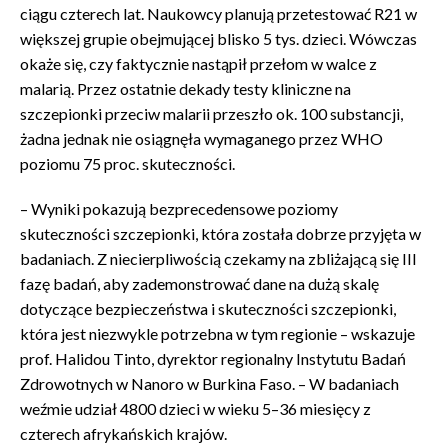
ciągu czterech lat. Naukowcy planują przetestować R21 w
większej grupie obejmującej blisko 5 tys. dzieci. Wówczas
okaże się, czy faktycznie nastąpił przełom w walce z
malarią. Przez ostatnie dekady testy kliniczne na
szczepionki przeciw malarii przeszło ok. 100 substancji,
żadna jednak nie osiągnęła wymaganego przez WHO
poziomu 75 proc. skuteczności.
– Wyniki pokazują bezprecedensowe poziomy
skuteczności szczepionki, która została dobrze przyjęta w
badaniach. Z niecierpliwością czekamy na zbliżającą się III
fazę badań, aby zademonstrować dane na dużą skalę
dotyczące bezpieczeństwa i skuteczności szczepionki,
która jest niezwykle potrzebna w tym regionie – wskazuje
prof. Halidou Tinto, dyrektor regionalny Instytutu Badań
Zdrowotnych w Nanoro w Burkina Faso. – W badaniach
weźmie udział 4800 dzieci w wieku 5–36 miesięcy z
czterech afrykańskich krajów.