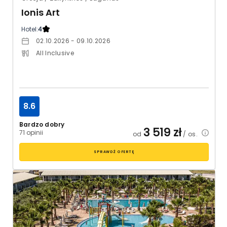
Ionis Art
Hotel:
4
02.10.2026 - 09.10.2026
All Inclusive
8.6
Bardzo dobry
3 519
zł
71 opinii
od
/ os.
SPRAWDŹ OFERTĘ