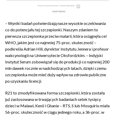
Powyższe treści pochodzą z serwisu Wakacje.pl
Zostań partnerem
– Wyniki badań potwierdzają nasze wysokie oczekiwania
co do potencjału tej szczepionki. Naszym zdaniem to
pierwsza szczepionka przeciw malarii, która osiągnęła cel
WHO, jakim jest co najmniej 75-proc. skuteczność –
podkreśla Adrian Hill, dyrektor Instytutu Jennera i profesor
wakcynologii na Uniwersytecie Oksfordzkim. – Indyjski
Instytut Serum zobowiązał się do produkcji co najmniej 200
mln dawek rocznie w nadchodzących latach, dzięki czemu
szczepionka może mieć duży wpływ na zdrowie publiczne
po uzyskaniu licencji.
R21 to zmodyfikowana forma szczepionki, która została
już zastosowana w trwających badaniach setek tysięcy
dzieci w Malawi, Kenii i Ghanie – RTS, S lub Mosquirix miała
56-proc. skuteczność w ciągu jednego roku, a 36-proc. w