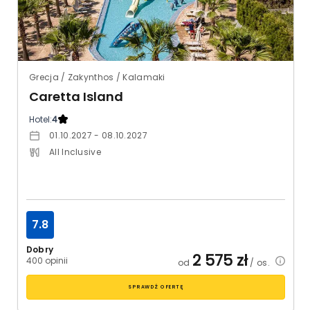
Grecja / Zakynthos / Kalamaki
Caretta Island
Hotel:
4
01.10.2027 - 08.10.2027
All Inclusive
7.8
Dobry
2 575
zł
400 opinii
od
/ os.
SPRAWDŹ OFERTĘ