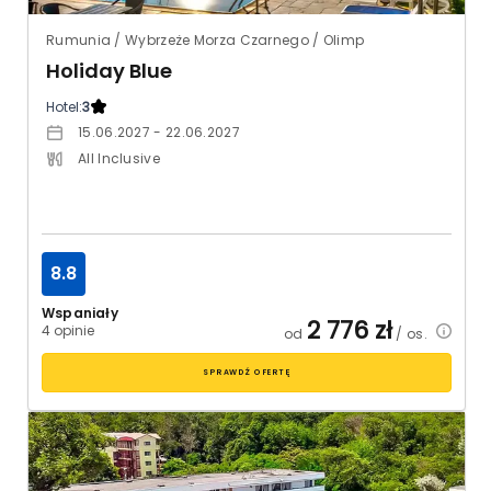
Rumunia / Wybrzeże Morza Czarnego / Olimp
Holiday Blue
Hotel:
3
15.06.2027 - 22.06.2027
All Inclusive
8.8
Wspaniały
2 776
zł
4 opinie
od
/ os.
SPRAWDŹ OFERTĘ