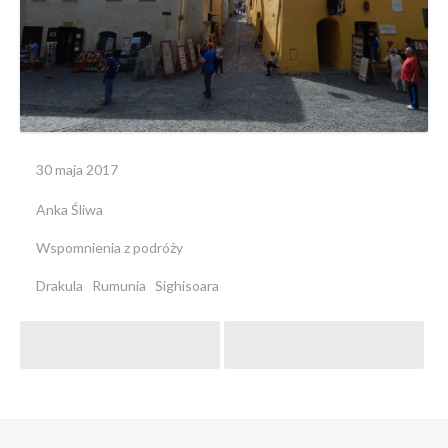
30 maja 2017
Anka Śliwa
Wspomnienia z podróży
Drakula
Rumunia
Sighisoara
Post
navigation