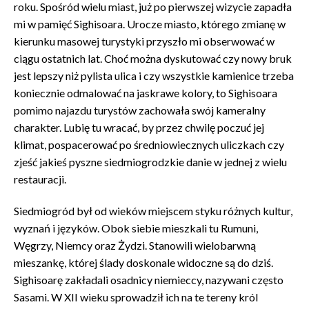
roku. Spośród wielu miast, już po pierwszej wizycie zapadła
mi w pamięć Sighisoara. Urocze miasto, którego zmianę w
kierunku masowej turystyki przyszło mi obserwować w
ciągu ostatnich lat. Choć można dyskutować czy nowy bruk
jest lepszy niż pylista ulica i czy wszystkie kamienice trzeba
koniecznie odmalować na jaskrawe kolory, to Sighisoara
pomimo najazdu turystów zachowała swój kameralny
charakter. Lubię tu wracać, by przez chwilę poczuć jej
klimat, pospacerować po średniowiecznych uliczkach czy
zjeść jakieś pyszne siedmiogrodzkie danie w jednej z wielu
restauracji.
Siedmiogród był od wieków miejscem styku różnych kultur,
wyznań i języków. Obok siebie mieszkali tu Rumuni,
Węgrzy, Niemcy oraz Żydzi. Stanowili wielobarwną
mieszankę, której ślady doskonale widoczne są do dziś.
Sighisoarę zakładali osadnicy niemieccy, nazywani często
Sasami. W XII wieku sprowadził ich na te tereny król