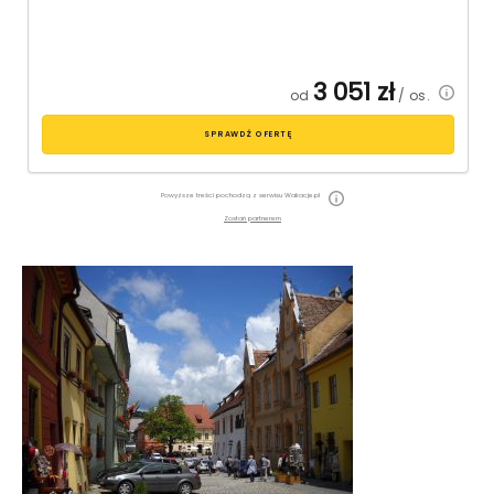
3 051
zł
od
/ os.
SPRAWDŹ OFERTĘ
Powyższe treści pochodzą z serwisu Wakacje.pl
Zostań partnerem