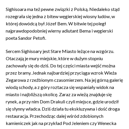
Sighisoara ma też pewne związki z Polską. Niedaleko stąd
rozegrała się jedna z bitew węgierskiej wiosny ludów, w
której dowódcą był Józef Bem. W bitwie tej poległ
najprawdopodobniej wierny adiutant Bema i węgierski
poeta Sandor Petofi.
Sercem Sighisoary jest Stare Miasto leżące na wzgórzu.
Otaczają je mury miejskie, które w dużym stopniu
zachowały się do dziś. Do tej części miasta wejść można
przez bramy. Jednak najbardziej przyciąga wzrok Wieża
Zegarowa z rzeźbionym czasomierzem. Na jej górną galerię
wiodą schody, a z góry roztacza się wspaniały widok na
miasto i najbliższą okolicę. Zaraz za wieżą znajduje się
rynek, a przy nim Dom Drakuli czyli miejsce, gdzie urodził
się słynny władca. Dziś działa tu ekskluzywna i dość droga
restauracja. Przechodząc dalej wśród zdobionych
kamieniczek jak na przykład Pod Jeleniem czy Wenecka