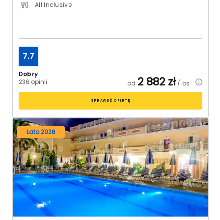
All Inclusive
7.7
Dobry
2 882
zł
236 opinii
od
/ os.
SPRAWDŹ OFERTĘ
Lato 2026