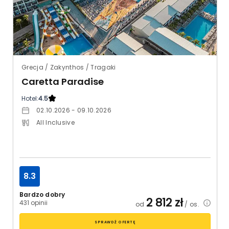
Grecja / Zakynthos / Tragaki
Caretta Paradise
Hotel:
4.5
02.10.2026 - 09.10.2026
All Inclusive
8.3
Bardzo dobry
2 812
zł
431 opinii
od
/ os.
SPRAWDŹ OFERTĘ