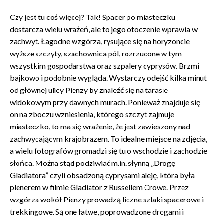
Czy jest tu coś więcej? Tak! Spacer po miasteczku
dostarcza wielu wrażeń, ale to jego otoczenie wprawia w
zachwyt. Łagodne wzgórza, rysujące się na horyzoncie
wyższe szczyty, szachownica pól, rozrzucone w tym
wszystkim gospodarstwa oraz szpalery cyprysów. Brzmi
bajkowo i podobnie wygląda. Wystarczy odejść kilka minut
od głównej ulicy Pienzy by znaleźć się na tarasie
widokowym przy dawnych murach. Ponieważ znajduje się
on na zboczu wzniesienia, którego szczyt zajmuje
miasteczko, to ma się wrażenie, że jest zawieszony nad
zachwycającym krajobrazem. To idealne miejsce na zdjęcia,
a wielu fotografów gromadzi się tu o wschodzie i zachodzie
słońca. Można stąd podziwiać m.in. słynną „Drogę
Gladiatora” czyli obsadzoną cyprysami aleję, która była
plenerem w filmie Gladiator z Russellem Crowe. Przez
wzgórza wokół Pienzy prowadzą liczne szlaki spacerowe i
trekkingowe. Są one łatwe, poprowadzone drogami i