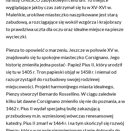
wyglądające jakby czas zatrzymał się tu w XV-XVI w.
Maleńkie, urokliwe miasteczko naszpikowane jest starą
zabudową, a rozciągające się wokół wzgórza i krajobrazy
to prawdziwa uczta dla oczu oraz idealne miejsce na piesze
wycieczki.
Pienza to opowieść o marzeniu. Jeszcze w połowie XV w.
znajdowało się tu spokojne miasteczko Corsignano. Jego
historię zmieniła jedna postać- Papież Pius II, który urodził
się tu w 1405 r. Tron papieski objął w 1458 r. i niemal od
razu przystąpił do rozbudowy swojej rodzinnej
miejscowości. Projekt harmonijnego miasta idealnego,
Pienzy stworzył Bernardo Rossellino. W ciągu zaledwie
kilku lat dawne Corsignano zmieniło się nie do poznania, a w
1462 r. Pius II wydał specjalną bullę zakazującą
przebudowy m.in. wzniesionej wówczas renesansowej
katedry. Pius II zmarł w 1464 r. i na tym skończył się rozwój
Pienzy, która w prawie niezmienionym stanie dotrwała do