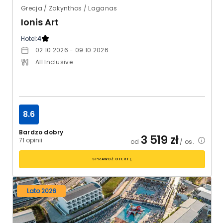
Grecja / Zakynthos / Laganas
Ionis Art
Hotel:
4
02.10.2026 - 09.10.2026
All Inclusive
8.6
Bardzo dobry
3 519
zł
71 opinii
od
/ os.
SPRAWDŹ OFERTĘ
Lato 2026