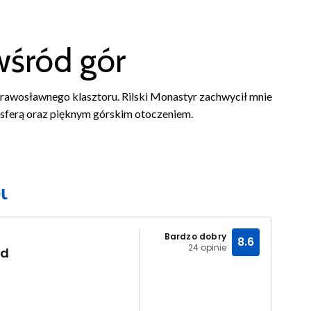
wśród gór
rawosławnego klasztoru. Rilski Monastyr zachwycił mnie
osferą oraz pięknym górskim otoczeniem.
Bardzo dobry
8.6
24 opinie
id