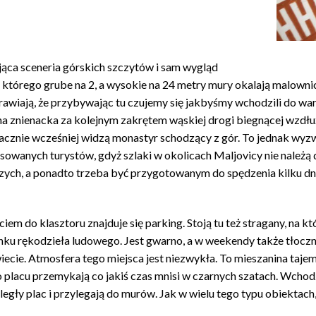
ąca sceneria górskich szczytów i sam wygląd
 którego grube na 2, a wysokie na 24 metry mury okalają malowni
rawiają, że przybywając tu czujemy się jakbyśmy wchodzili do wa
a znienacka za kolejnym zakrętem wąskiej drogi biegnącej wzdłu
acznie wcześniej widzą monastyr schodzący z gór. To jednak wyz
sowanych turystów, gdyż szlaki w okolicach Maljovicy nie należą 
szych, a ponadto trzeba być przygotowanym do spędzenia kilku dn
ciem do klasztoru znajduje się parking. Stoją tu też stragany, na
tunku rękodzieła ludowego. Jest gwarno, a w weekendy także tłocz
ecie. Atmosfera tego miejsca jest niezwykła. To mieszanina tajemni
o placu przemykają co jakiś czas mnisi w czarnych szatach. Wcho
zległy plac i przylegają do murów. Jak w wielu tego typu obiektac