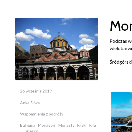
Mon
Podczas wę
wielobarwn
Śródgórski
26 września 2019
Anka Śliwa
Wspomnienia z podróży
Bułgaria
Monastyr
Monastyr Rilski
Riła
unesco