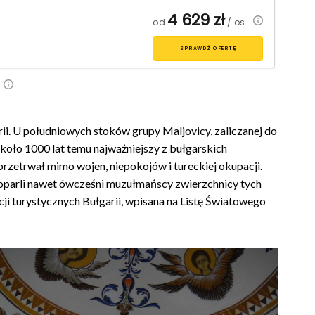
4 629
zł
od
/ os.
SPRAWDŹ OFERTĘ
rii. U południowych stoków grupy Maljovicy, zaliczanej do
około 1000 lat temu najważniejszy z bułgarskich
przetrwał mimo wojen, niepokojów i tureckiej okupacji.
poparli nawet ówcześni muzułmańscy zwierzchnicy tych
cji turystycznych Bułgarii, wpisana na Listę Światowego