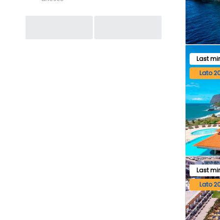
Post
navigation
Last mi
Lato 2
Last mi
Lato 2