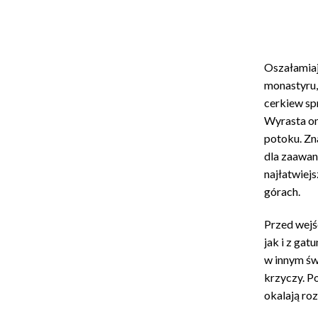
Oszałamiaj
monastyru,
cerkiew sp
Wyrasta on
potoku. Zn
dla zaawan
najłatwiej
górach.
Przed wejś
jak i z ga
w innym świ
krzyczy. P
okalają ro