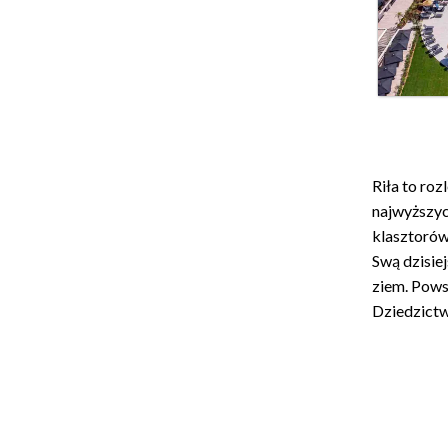
Riła to ro
najwyższych
klasztorów
Swą dzisie
ziem. Pows
Dziedzict