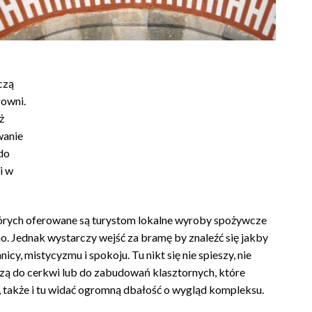
czą
rowni.
ż
wanie
do
i w
 których oferowane są turystom lokalne wyroby spożywcze
no. Jednak wystarczy wejść za bramę by znaleźć się jakby
cy, mistycyzmu i spokoju. Tu nikt się nie spieszy, nie
dzą do cerkwi lub do zabudowań klasztornych, które
h, także i tu widać ogromną dbałość o wygląd kompleksu.