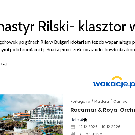
astyr Rilski- klasztor 
drówek po górach Riła w Bułgarii dotarłam też do wspaniałego p
ymi polichromiami i pełna tajemniczości oraz uduchowienia atm
 raj
Portugalia / Madera / Canico
Rocamar & Royal Orch
Hotel:
4
12.12.2026 - 19.12.2026
All Inclusive