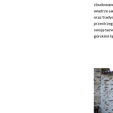
zbudowane 
wnętrze sa
oraz trady
przestrzeg
swoją nazw
górskimi ł