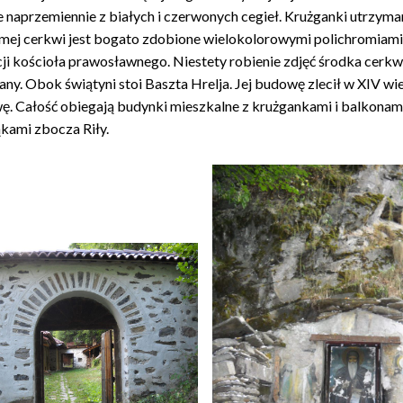
naprzemiennie z białych i czerwonych cegieł. Krużganki utrzymane
mej cerkwi jest bogato zdobione wielokolorowymi polichromiami
cji kościoła prawosławnego. Niestety robienie zdjęć środka cerkwi
any. Obok świątyni stoi Baszta Hrelja. Jej budowę zlecił w XIV w
ę. Całość obiegają budynki mieszkalne z krużgankami i balkonami.
ąkami zbocza Riły.