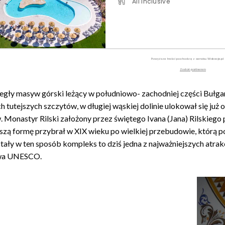
All Inclusive
Powyższe treści pochodzą z serwisu Wakacje.pl
Zostań partnerem
zległy masyw górski leżący w południowo- zachodniej części Bułga
 tutejszych szczytów, w długiej wąskiej dolinie ulokował się już 
. Monastyr Rilski założony przez świętego Ivana (Jana) Rilskiego 
jszą formę przybrał w XIX wieku po wielkiej przebudowie, którą 
tały w ten sposób kompleks to dziś jedna z najważniejszych atrak
wa UNESCO.