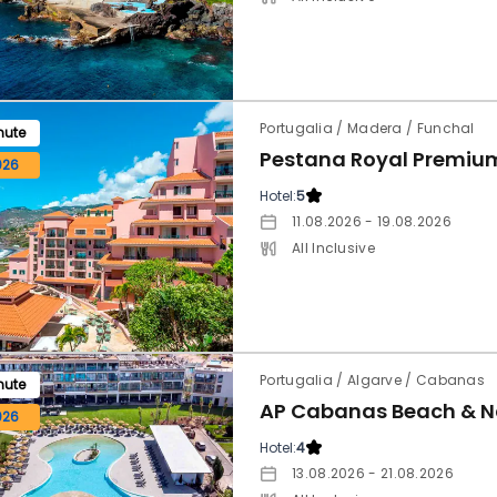
Portugalia / Madera / Funchal
nute
026
Hotel:
5
11.08.2026 - 19.08.2026
All Inclusive
Portugalia / Algarve / Cabanas
nute
AP Cabanas Beach & N
026
Hotel:
4
13.08.2026 - 21.08.2026