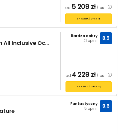
5 209
zł
od
/ os.
SPRAWDŹ OFERTĘ
Bardzo dobry
8.5
21 opinii
Pestana Royal Premium All Inclusive Ocean & Spa
4 229
zł
od
/ os.
SPRAWDŹ OFERTĘ
Fantastyczny
9.6
5 opinii
ature