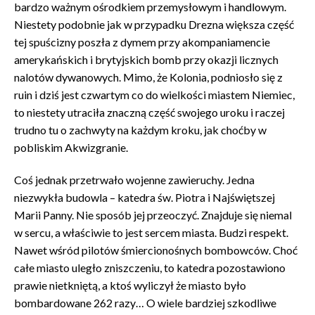
bardzo ważnym ośrodkiem przemysłowym i handlowym.
Niestety podobnie jak w przypadku Drezna większa część
tej spuścizny poszła z dymem przy akompaniamencie
amerykańskich i brytyjskich bomb przy okazji licznych
nalotów dywanowych. Mimo, że Kolonia, podniosło się z
ruin i dziś jest czwartym co do wielkości miastem Niemiec,
to niestety utraciła znaczną część swojego uroku i raczej
trudno tu o zachwyty na każdym kroku, jak choćby w
pobliskim Akwizgranie.
Coś jednak przetrwało wojenne zawieruchy. Jedna
niezwykła budowla – katedra św. Piotra i Najświętszej
Marii Panny. Nie sposób jej przeoczyć. Znajduje się niemal
w sercu, a właściwie to jest sercem miasta. Budzi respekt.
Nawet wśród pilotów śmiercionośnych bombowców. Choć
całe miasto uległo zniszczeniu, to katedra pozostawiono
prawie nietkniętą, a ktoś wyliczył że miasto było
bombardowane 262 razy… O wiele bardziej szkodliwe