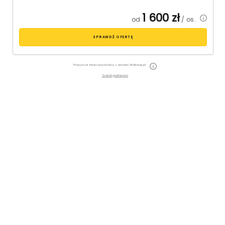
1 600
zł
od
/ os.
SPRAWDŹ OFERTĘ
Powyższe treści pochodzą z serwisu Wakacje.pl
Zostań partnerem