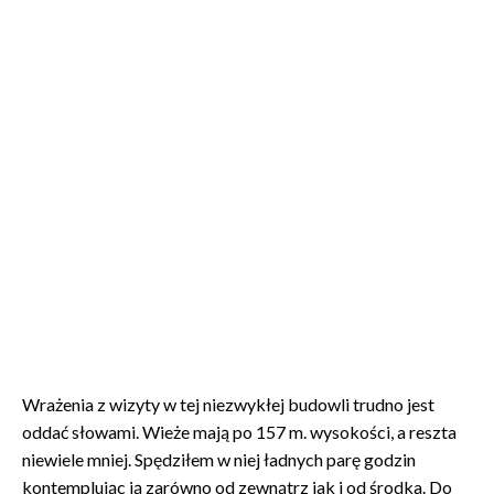
Wrażenia z wizyty w tej niezwykłej budowli trudno jest
oddać słowami. Wieże mają po 157 m. wysokości, a reszta
niewiele mniej. Spędziłem w niej ładnych parę godzin
kontemplując ją zarówno od zewnątrz jak i od środka. Do