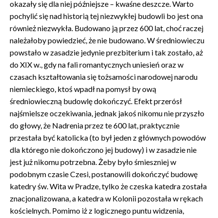
okazały się dla niej późniejsze – kwaśne deszcze. Warto
pochylić się nad historią tej niezwykłej budowli bo jest ona
również niezwykła. Budowano ją przez 600 lat, choć raczej
należałoby powiedzieć, że nie budowano. W średniowieczu
powstało w zasadzie jedynie prezbiterium i tak zostało, aż
do XIX w., gdy na fali romantycznych uniesień oraz w
czasach kształtowania się tożsamości narodowej narodu
niemieckiego, ktoś wpadł na pomysł by ową
średniowieczną budowlę dokończyć. Efekt przerósł
najśmielsze oczekiwania, jednak jakoś nikomu nie przyszło
do głowy, że Nadrenia przez te 600 lat, praktycznie
przestała być katolicka (to był jeden z głównych powodów
dla którego nie dokończono jej budowy) i w zasadzie nie
jest już nikomu potrzebna. Żeby było śmieszniej w
podobnym czasie Czesi, postanowili dokończyć budowę
katedry św. Wita w Pradze, tylko że czeska katedra została
znacjonalizowana, a katedra w Kolonii pozostała w rękach
kościelnych. Pomimo iż z logicznego puntu widzenia,