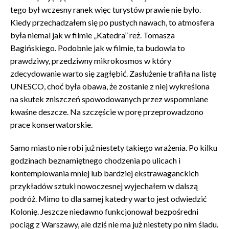
tego był wczesny ranek więc turystów prawie nie było.
Kiedy przechadzałem się po pustych nawach, to atmosfera
była niemal jak w filmie „Katedra” reż. Tomasza
Bagińskiego. Podobnie jak w filmie, ta budowla to
prawdziwy, przedziwny mikrokosmos w który
zdecydowanie warto się zagłębić. Zasłużenie trafiła na listę
UNESCO, choć była obawa, że zostanie z niej wykreślona
na skutek zniszczeń spowodowanych przez wspomniane
kwaśne deszcze. Na szczęście w porę przeprowadzono
prace konserwatorskie.
Samo miasto nie robi już niestety takiego wrażenia. Po kilku
godzinach beznamiętnego chodzenia po ulicach i
kontemplowania mniej lub bardziej ekstrawaganckich
przykładów sztuki nowoczesnej wyjechałem w dalszą
podróż. Mimo to dla samej katedry warto jest odwiedzić
Kolonię. Jeszcze niedawno funkcjonował bezpośredni
pociąg z Warszawy, ale dziś nie ma już niestety po nim śladu.