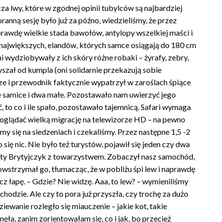
za lwy, które w zgodnej opinii tubylców są najbardziej
anną sesję było już za późno, wiedzieliśmy, że przez
rawdę wielkie stada bawołów, antylopy wszelkiej maści i
o największych, elandów, których samce osiągają do 180 cm
 wydziobywały z ich skóry różne robaki – żyrafy, zebry,
yszał od kumpla (oni solidarnie przekazują sobie
rze i przewodnik faktycznie wypatrzył w zaroślach śpiące
e samice i dwa małe. Pozostawało nam uwierzyć jego
to co i ile spało, pozostawało tajemnicą. Safari wymaga
 i oglądać wielką migrację na telewizorze HD – na pewno
my się na siedzeniach i czekaliśmy. Przez następne 1,5 -2
się nic. Nie było też turystów, pojawił się jeden czy dwa
ydlaty Brytyjczyk z towarzystwem. Zobaczył nasz samochód,
owstrzymał go, tłumacząc, że w pobliżu śpi lew i naprawdę
acz łapę. – Gdzie? Nie widzę. Aaa, to lew? – wymieniliśmy
odzie. Ale czy to pora już przyszła, czy trochę za dużo
iewanie rozległo się miauczenie – jakie kot, takie
nęła, zanim zorientowałam się, co i jak, bo przecież