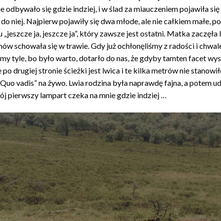
 odbywało się gdzie indziej, i w ślad za miauczeniem pojawiła si
 do niej. Najpierw pojawiły się dwa młode, ale nie całkiem małe, 
u „jeszcze ja, jeszcze ja”, który zawsze jest ostatni. Matka zaczęła l
ów schowała się w trawie. Gdy już ochłonęliśmy z radości i chwale
my tyle, bo było warto, dotarło do nas, że gdyby tamten facet wys
e po drugiej stronie ścieżki jest lwica i te kilka metrów nie stano
„Quo vadis” na żywo. Lwia rodzina była naprawdę fajna, a potem ud
ój pierwszy lampart czeka na mnie gdzie indziej …