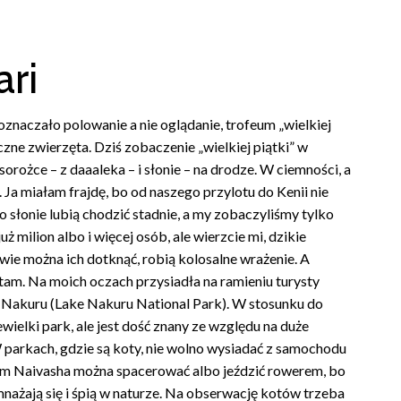
ari
 oznaczało polowanie a nie oglądanie, trofeum „wielkiej
zne zwierzęta. Dziś zobaczenie „wielkiej piątki” w
sorożce – z daaaleka – i słonie – na drodze. W ciemności, a
Ja miałam frajdę, bo od naszego przylotu do Kenii nie
o słonie lubią chodzić stadnie, a my zobaczyliśmy tylko
 milion albo i więcej osób, ale wierzcie mi, dzikie
wie można ich dotknąć, robią kolosalne wrażenie. A
o tam. Na moich oczach przysiadła na ramieniu turysty
 Nakuru (Lake Nakuru National Park). W stosunku do
wielki park, ale jest dość znany ze względu na duże
 W parkach, gdzie są koty, nie wolno wysiadać z samochodu
em Naivasha można spacerować albo jeździć rowerem, bo
mnażają się i śpią w naturze. Na obserwację kotów trzeba