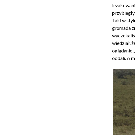
leżakowanie
przybiegły
Taki w styl
gromada zn
wyczekaliś
wiedział, ż
oglądanie 
oddali. A m