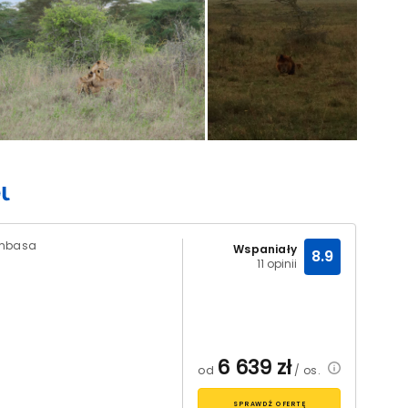
ombasa
Wspaniały
8.9
11 opinii
6 639
zł
od
/ os.
SPRAWDŹ OFERTĘ