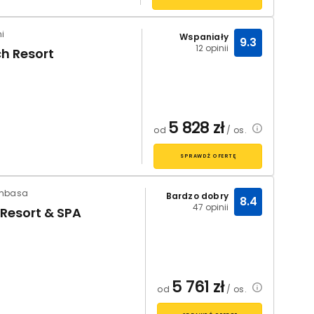
i
Wspaniały
9.3
12 opinii
h Resort
5 828
zł
od
/ os.
SPRAWDŹ OFERTĘ
ombasa
Bardzo dobry
8.4
47 opinii
Resort & SPA
5 761
zł
od
/ os.