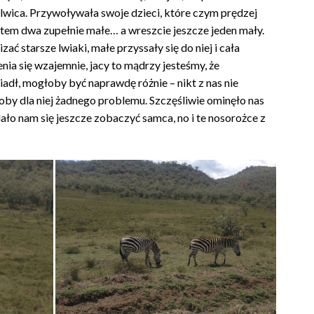
ę lwica. Przywoływała swoje dzieci, które czym prędzej
potem dwa zupełnie małe… a wreszcie jeszcze jeden mały.
izać starsze lwiaki, małe przyssały się do niej i cała
nia się wzajemnie, jacy to mądrzy jesteśmy, że
iadł, mogłoby być naprawdę różnie – nikt z nas nie
wiłoby dla niej żadnego problemu. Szczęśliwie ominęło nas
ało nam się jeszcze zobaczyć samca, no i te nosorożce z