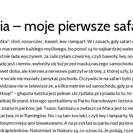
ia – moje pierwsze saf
tka“: słoń, nosorożec, bawół, lew i lampart. W czasach, gdy safari
ło marzeniem każdego myśliwego, bo ponoć są to najbardziej walec
st nie lada wyczynem. Ja zaliczyłam czwórkę, czyli bawoły, lwy, no
dę jest ciemno, wyłoniły się tuż przed maską naszego samochodu. 
wet doba, ale kierowca nerwowo patrzył w stronę, z której szły, b
re wcale nie musiały zamykać pochodu. Oczywiście na safari było już
widziane nie w telewizorze, a kilka metrów od samochodu, gdy pra
knąć” – głupota ludzka jest jednak skrzydlata, przysiada to tu, t
elkiej Brytanii, którego spotkaliśmy w Parku Narodowym Jeziora
 znanych parków, jak Tsavo, Samburu a zwłaszcza Mara jest to nie
actwa, m.in flamingów. No i są tam kociaki, czyli lwy i lamparty.
lonymi miejscami biwakowymi. A na przykład w parku nad jezior
 drapieżników. Natomiast w Nakuru są, co oznacza, że polują, roz