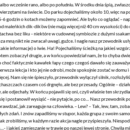
albo wcześnie rano, albo po południu. W środku dnia śpią, zwłaszc
ierzętami na świecie. Do parku dojechaliśmy około 10, więc na por
 5-6 godzin o kotach możemy zapomnieć. Ale było co oglądać – nap
 od maleńkich dik-dik’ów (nie mają więcej niż 40 cm wysokości) d
ptactwa bez liku – niektóre w cudownej symbiozie z dużymi ssakami
za mną nikt nie zwracał uwagi, guźce. I nagle nasz przewodnik usł
akie informacje) o lwie. Ha! Pojechaliśmy ścieżką na jakieś wzgó
otem zobaczył drugie, a w końcu powiedział nam, że to chyba dwi
 choć faktycznie kawałek łapy czego czegoś dawało się zauważyć, 
ierwsza lekcja i kto jej nie odrobi, może spokojnie zostać w domu
cej. Nam się nie śpieszyło, przewodnik wyłączył silnik, rozłożyliś
haszczach czasem coś drgnęło, ale bez przesady. Ogólnie – działo 
 ale odjechały. W końcu pojawili się oni, czyli właśnie ten skrz
się i postanowił wysiąść – nie pytajcie, po co… Nasz przewodnik p
sprawdzać, jak zareaguje na człowieka. – Lew? – Tak, lew, tam, zob
łych zdań. I znów zapadliśmy w stupor, każda grupa z swoim samoch
ak zrobiliśmy, w każdym razie akcja nagle przyśpieszyła. Niespodz
- i jakieś zamieszanie w trawie po naszej lewej stronie. Chwila mi