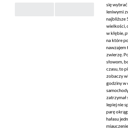
Post
się wybrać 
leniwymi zw
najbliższe
navigation
wielkości,
w kłębie, 
na które po
nawzajem t
zwierzę. P
słowom, bo
czasu, to p
zobaczy wię
godziny w c
samochody,
zatrzymał 
lepiej nie 
parę okrąg
hałasu jedn
miauczenie…