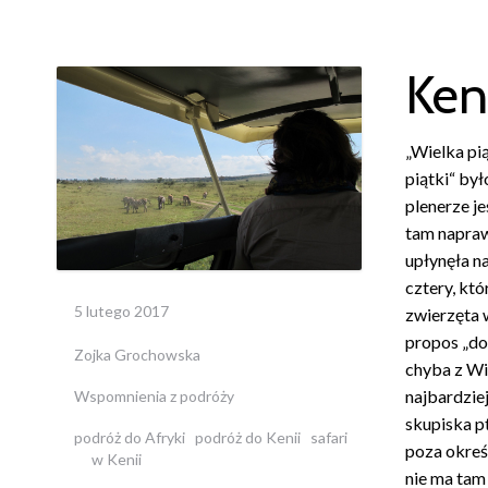
Ken
„Wielka pią
piątki“ by
plenerze je
tam napraw
upłynęła na
cztery, któ
5 lutego 2017
zwierzęta 
propos „dot
Zojka Grochowska
chyba z Wi
najbardziej
Wspomnienia z podróży
skupiska pt
podróż do Afryki
podróż do Kenii
safari
poza okreś
w Kenii
nie ma tam