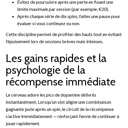
Évitez de poursuivre après une perte en fixant une
limite maximale par session (par exemple, €20).
Après chaque série de dix spins, faites une pause pour
évaluer si vous continuez ou non.
Cette discipline permet de profiter des hauts tout en évitant
l’épuisement lors de sessions brèves mais intenses.
Les gains rapides et la
psychologie de la
récompense immédiate
Le cerveau adore les pics de dopamine délivrés
instantanément. Lorsqu’un slot aligne une combinaison
gagnante juste après un spin, le circuit de la récompense
s’active immédiatement — renforçant l’envie de continuer à
jouer rapidement.