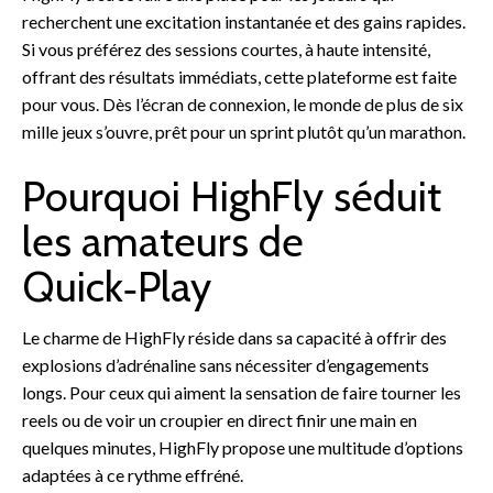
recherchent une excitation instantanée et des gains rapides.
Si vous préférez des sessions courtes, à haute intensité,
offrant des résultats immédiats, cette plateforme est faite
pour vous. Dès l’écran de connexion, le monde de plus de six
mille jeux s’ouvre, prêt pour un sprint plutôt qu’un marathon.
Pourquoi HighFly séduit
les amateurs de
Quick‑Play
Le charme de HighFly réside dans sa capacité à offrir des
explosions d’adrénaline sans nécessiter d’engagements
longs. Pour ceux qui aiment la sensation de faire tourner les
reels ou de voir un croupier en direct finir une main en
quelques minutes, HighFly propose une multitude d’options
adaptées à ce rythme effréné.