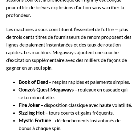
pour offrir de brèves explosions d’action sans sacrifier la
profondeur.
Les machines à sous constituent l’essentiel de l’offre — plus
de trois cents titres de fournisseurs de renom proposent des
lignes de paiement instantanées et des taux de rotation
rapides. Les machines Megaways ajoutent une couche
d’excitation supplémentaire avec des milliers de façons de
gagner en un seul spin.
Book of Dead
– respins rapides et paiements simples.
Gonzo’s Quest Megaways
– rouleaux en cascade qui
se terminent vite.
Fire Joker
– disposition classique avec haute volatilité.
Sizzling Hot
– tours courts et gains fréquents.
Mystic Fortune
– déclenchements instantanés de
bonus à chaque spin.