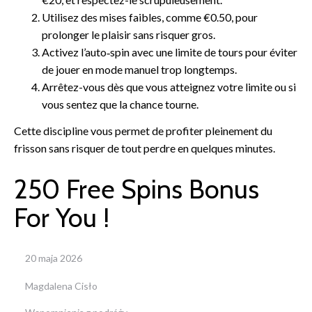
Utilisez des mises faibles, comme €0.50, pour
prolonger le plaisir sans risquer gros.
Activez l’auto‑spin avec une limite de tours pour éviter
de jouer en mode manuel trop longtemps.
Arrêtez-vous dès que vous atteignez votre limite ou si
vous sentez que la chance tourne.
Cette discipline vous permet de profiter pleinement du
frisson sans risquer de tout perdre en quelques minutes.
250 Free Spins Bonus
For You !
20 maja 2026
Magdalena Cisło