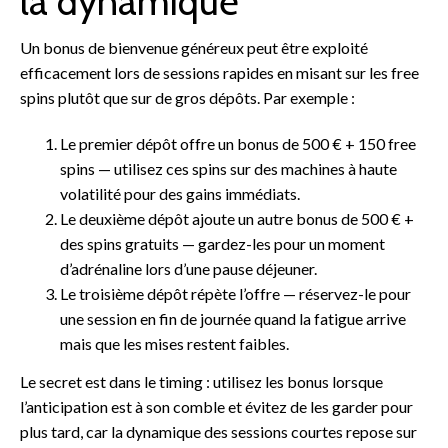
la dynamique
Un bonus de bienvenue généreux peut être exploité
efficacement lors de sessions rapides en misant sur les free
spins plutôt que sur de gros dépôts. Par exemple :
Le premier dépôt offre un bonus de 500 € + 150 free
spins — utilisez ces spins sur des machines à haute
volatilité pour des gains immédiats.
Le deuxième dépôt ajoute un autre bonus de 500 € +
des spins gratuits — gardez-les pour un moment
d’adrénaline lors d’une pause déjeuner.
Le troisième dépôt répète l’offre — réservez-le pour
une session en fin de journée quand la fatigue arrive
mais que les mises restent faibles.
Le secret est dans le timing : utilisez les bonus lorsque
l’anticipation est à son comble et évitez de les garder pour
plus tard, car la dynamique des sessions courtes repose sur