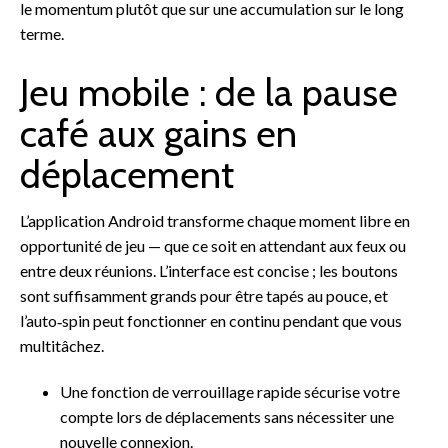
le momentum plutôt que sur une accumulation sur le long
terme.
Jeu mobile : de la pause
café aux gains en
déplacement
L’application Android transforme chaque moment libre en
opportunité de jeu — que ce soit en attendant aux feux ou
entre deux réunions. L’interface est concise ; les boutons
sont suffisamment grands pour être tapés au pouce, et
l’auto‑spin peut fonctionner en continu pendant que vous
multitâchez.
Une fonction de verrouillage rapide sécurise votre
compte lors de déplacements sans nécessiter une
nouvelle connexion.