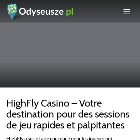
HighFly Casino – Votre
destination pour des sessions
de jeu rapides et palpitantes
HighFly a su se faire une place pour les joueurs qui