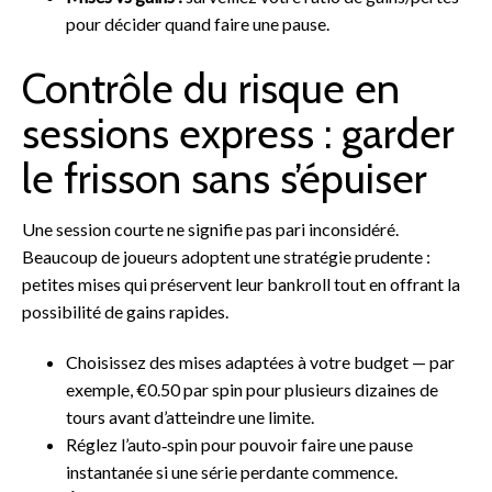
pour décider quand faire une pause.
Contrôle du risque en
sessions express : garder
le frisson sans s’épuiser
Une session courte ne signifie pas pari inconsidéré.
Beaucoup de joueurs adoptent une stratégie prudente :
petites mises qui préservent leur bankroll tout en offrant la
possibilité de gains rapides.
Choisissez des mises adaptées à votre budget — par
exemple, €0.50 par spin pour plusieurs dizaines de
tours avant d’atteindre une limite.
Réglez l’auto‑spin pour pouvoir faire une pause
instantanée si une série perdante commence.