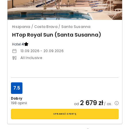
Hiszpania / Costa Brava / Santa Susanna
HTop Royal Sun (Santa Susanna)
Hotel:
4
13.09.2026 - 20.09.2026
All Inclusive
7.5
Dobry
2 679
zł
198 opinii
od
/ os.
SPRAWDŹ OFERTĘ