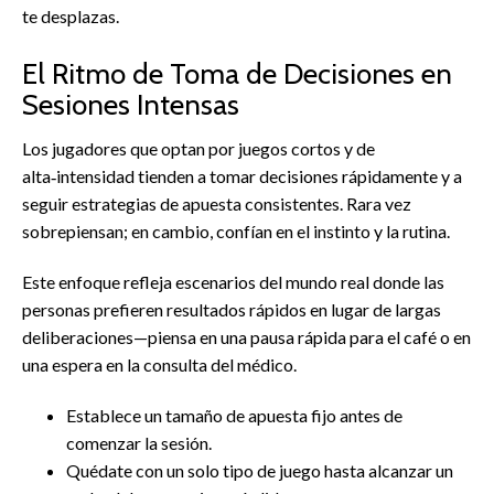
te desplazas.
El Ritmo de Toma de Decisiones en
Sesiones Intensas
Los jugadores que optan por juegos cortos y de
alta‑intensidad tienden a tomar decisiones rápidamente y a
seguir estrategias de apuesta consistentes. Rara vez
sobrepiensan; en cambio, confían en el instinto y la rutina.
Este enfoque refleja escenarios del mundo real donde las
personas prefieren resultados rápidos en lugar de largas
deliberaciones—piensa en una pausa rápida para el café o en
una espera en la consulta del médico.
Establece un tamaño de apuesta fijo antes de
comenzar la sesión.
Quédate con un solo tipo de juego hasta alcanzar un