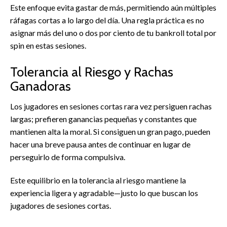
Este enfoque evita gastar de más, permitiendo aún múltiples
ráfagas cortas a lo largo del día. Una regla práctica es no
asignar más del uno o dos por ciento de tu bankroll total por
spin en estas sesiones.
Tolerancia al Riesgo y Rachas
Ganadoras
Los jugadores en sesiones cortas rara vez persiguen rachas
largas; prefieren ganancias pequeñas y constantes que
mantienen alta la moral. Si consiguen un gran pago, pueden
hacer una breve pausa antes de continuar en lugar de
perseguirlo de forma compulsiva.
Este equilibrio en la tolerancia al riesgo mantiene la
experiencia ligera y agradable—justo lo que buscan los
jugadores de sesiones cortas.