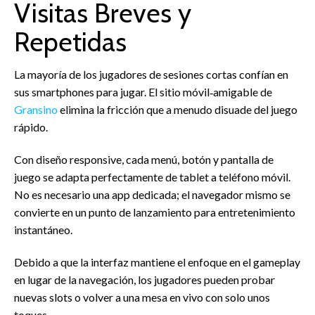
Visitas Breves y
Repetidas
La mayoría de los jugadores de sesiones cortas confían en
sus smartphones para jugar. El sitio móvil‑amigable de
Gransino
elimina la fricción que a menudo disuade del juego
rápido.
Con diseño responsive, cada menú, botón y pantalla de
juego se adapta perfectamente de tablet a teléfono móvil.
No es necesario una app dedicada; el navegador mismo se
convierte en un punto de lanzamiento para entretenimiento
instantáneo.
Debido a que la interfaz mantiene el enfoque en el gameplay
en lugar de la navegación, los jugadores pueden probar
nuevas slots o volver a una mesa en vivo con solo unos
toques.