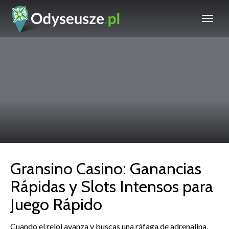
Gransino Casino: Ganancias
Rápidas y Slots Intensos para
Juego Rápido
Cuando el reloj avanza y buscas una ráfaga de adrenalina,