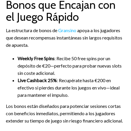
Bonos que Encajan con
el Juego Rápido
La estructura de bonos de
Gransino
apoya a los jugadores
que desean recompensas instantáneas sin largos requisitos
de apuesta.
Weekly Free Spins
: Recibe 50 free spins por un
depósito de €20—perfecto para probar nuevas slots
sin coste adicional.
Live Cashback 25%
: Recupérate hasta €200 en
efectivo si pierdes durante los juegos en vivo—ideal
para mantener el impulso.
Los bonos están diseñados para potenciar sesiones cortas
con beneficios inmediatos, permitiendo a los jugadores
extender su tiempo de juego sin riesgo financiero adicional.