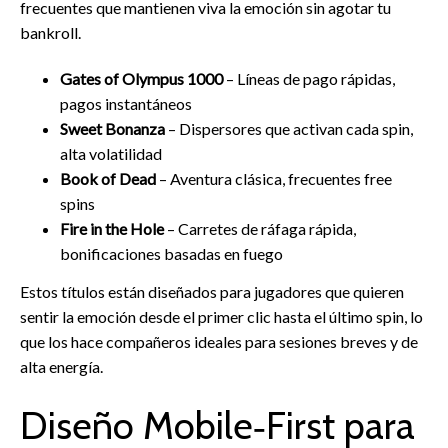
frecuentes que mantienen viva la emoción sin agotar tu
bankroll.
Gates of Olympus 1000
– Líneas de pago rápidas,
pagos instantáneos
Sweet Bonanza
– Dispersores que activan cada spin,
alta volatilidad
Book of Dead
– Aventura clásica, frecuentes free
spins
Fire in the Hole
– Carretes de ráfaga rápida,
bonificaciones basadas en fuego
Estos títulos están diseñados para jugadores que quieren
sentir la emoción desde el primer clic hasta el último spin, lo
que los hace compañeros ideales para sesiones breves y de
alta energía.
Diseño Mobile‑First para