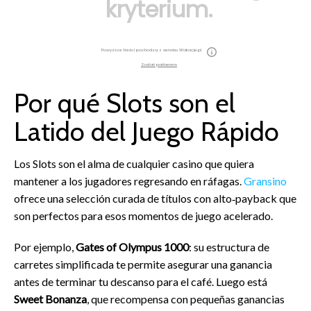
kryterium.
Powyższe treści pochodzą z serwisu Wakacje.pl
Zostań partnerem
Por qué Slots son el
Latido del Juego Rápido
Los Slots son el alma de cualquier casino que quiera
mantener a los jugadores regresando en ráfagas.
Gransino
ofrece una selección curada de títulos con alto‑payback que
son perfectos para esos momentos de juego acelerado.
Por ejemplo,
Gates of Olympus 1000
: su estructura de
carretes simplificada te permite asegurar una ganancia
antes de terminar tu descanso para el café. Luego está
Sweet Bonanza
, que recompensa con pequeñas ganancias