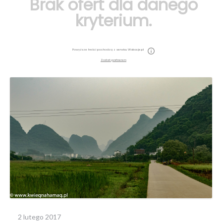
Brak ofert dla danego
kryterium.
Powyższe treści pochodzą z serwisu Wakacje.pl
Zostań partnerem
2 lutego 2017