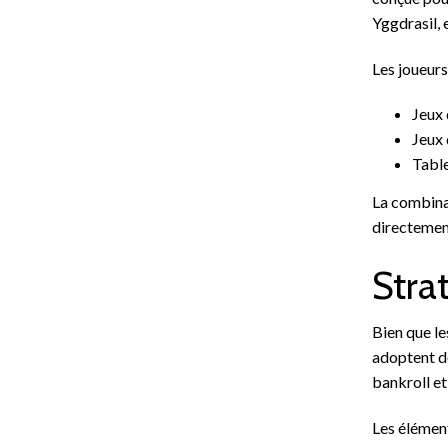
Yggdrasil, 
Les joueurs
Jeux 
Jeux 
Table
La combinai
directement
Stra
Bien que le
adoptent de
bankroll et
Les élément