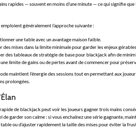
ins rapides — souvent en moins d’une minute — ce qui signifie que l
 emploient généralement l’approche suivante :
tionner une table avec un avantage maison faible.
r des mises dans la limite minimale pour garder les enjeux gérables
ser des tableaux de stratégie de base pour blackjack afin de minimi
 une limite de gains ou de pertes avant de commencer pour préserve
de maintient l’énergie des sessions tout en permettant aux joueur
ons prolongées.
’Élan
rapide de blackjack peut voir les joueurs gagner trois mains consécut
el de garder son calme : si vous enchaînez une série gagnante, mai
table ou d’ajuster rapidement la taille des mises pour éviter la frus