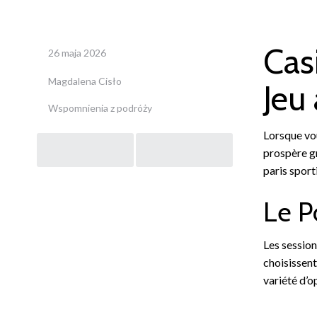
Cas
26 maja 2026
Magdalena Cisło
Jeu
Wspomnienia z podróży
Lorsque vou
Post
prospère gr
paris sport
navigation
Le P
Les session
choisissent
variété d’op