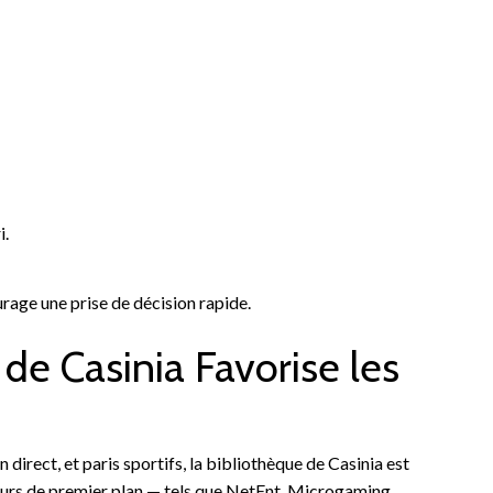
i.
urage une prise de décision rapide.
de Casinia Favorise les
 direct, et paris sportifs, la bibliothèque de Casinia est
eurs de premier plan — tels que NetEnt, Microgaming,