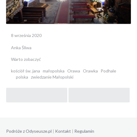
8 września 2020
Anka Śliwa
Warto zobaczyć
kościół św. jana
małopolska
Orawa
Orawka
Podhale
polska
zwiedzanie Małopolski
Post
navigation
Podróże z Odyseusze.pl
|
Kontakt
|
Regulamin