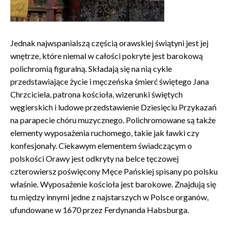
Jednak najwspanialszą częścią orawskiej świątyni jest jej
wnętrze, które niemal w całości pokryte jest barokową
polichromią figuralną. Składają się na nią cykle
przedstawiające życie i męczeńska śmierć świętego Jana
Chrzciciela, patrona kościoła, wizerunki świętych
węgierskich i ludowe przedstawienie Dziesięciu Przykazań
na parapecie chóru muzycznego. Polichromowane są także
elementy wyposażenia ruchomego, takie jak ławki czy
konfesjonały. Ciekawym elementem świadczącym o
polskości Orawy jest odkryty na belce tęczowej
czterowiersz poświęcony Męce Pańskiej spisany po polsku
właśnie. Wyposażenie kościoła jest barokowe. Znajdują się
tu między innymi jedne z najstarszych w Polsce organów,
ufundowane w 1670 przez Ferdynanda Habsburga.