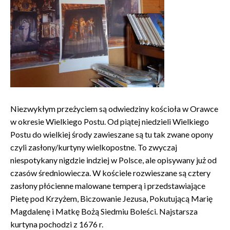
Niezwykłym przeżyciem są odwiedziny kościoła w Orawce
w okresie Wielkiego Postu. Od piątej niedzieli Wielkiego
Postu do wielkiej środy zawieszane są tu tak zwane opony
czyli zasłony/kurtyny wielkopostne. To zwyczaj
niespotykany nigdzie indziej w Polsce, ale opisywany już od
czasów średniowiecza. W kościele rozwieszane są cztery
zasłony płócienne malowane temperą i przedstawiające
Pietę pod Krzyżem, Biczowanie Jezusa, Pokutującą Marię
Magdalenę i Matkę Bożą Siedmiu Boleści. Najstarsza
kurtyna pochodzi z 1676 r.