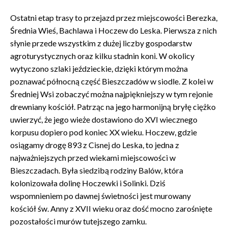
Ostatni etap trasy to przejazd przez miejscowości Berezka,
Średnia Wieś, Bachlawa i Hoczew do Leska. Pierwsza z nich
słynie przede wszystkim z dużej liczby gospodarstw
agroturystycznych oraz kilku stadnin koni. W okolicy
wytyczono szlaki jeździeckie, dzięki którym można
poznawać północną część Bieszczadów w siodle. Z kolei w
Średniej Wsi zobaczyć można najpiękniejszy w tym rejonie
drewniany kościół. Patrząc na jego harmonijną bryłę ciężko
uwierzyć, że jego wieże dostawiono do XVI wiecznego
korpusu dopiero pod koniec XX wieku. Hoczew, gdzie
osiągamy drogę 893 z Cisnej do Leska, to jedna z
najważniejszych przed wiekami miejscowości w
Bieszczadach. Była siedzibą rodziny Balów, która
kolonizowała dolinę Hoczewki i Solinki. Dziś
wspomnieniem po dawnej świetności jest murowany
kościół św. Anny z XVII wieku oraz dość mocno zarośnięte
pozostałości murów tutejszego zamku.