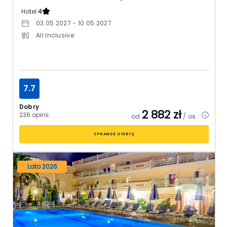
Hotel:
4
03.05.2027 - 10.05.2027
All Inclusive
7.7
Dobry
2 882
zł
236 opinii
od
/ os.
SPRAWDŹ OFERTĘ
Lato 2026