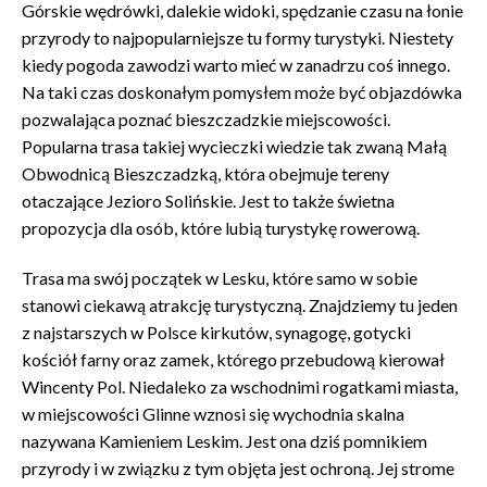
Górskie wędrówki, dalekie widoki, spędzanie czasu na łonie
przyrody to najpopularniejsze tu formy turystyki. Niestety
kiedy pogoda zawodzi warto mieć w zanadrzu coś innego.
Na taki czas doskonałym pomysłem może być objazdówka
pozwalająca poznać bieszczadzkie miejscowości.
Popularna trasa takiej wycieczki wiedzie tak zwaną Małą
Obwodnicą Bieszczadzką, która obejmuje tereny
otaczające Jezioro Solińskie. Jest to także świetna
propozycja dla osób, które lubią turystykę rowerową.
Trasa ma swój początek w Lesku, które samo w sobie
stanowi ciekawą atrakcję turystyczną. Znajdziemy tu jeden
z najstarszych w Polsce kirkutów, synagogę, gotycki
kościół farny oraz zamek, którego przebudową kierował
Wincenty Pol. Niedaleko za wschodnimi rogatkami miasta,
w miejscowości Glinne wznosi się wychodnia skalna
nazywana Kamieniem Leskim. Jest ona dziś pomnikiem
przyrody i w związku z tym objęta jest ochroną. Jej strome