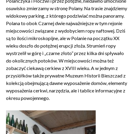
Polańczyka i Hoczwi i przez potężne, niedawno umocnione
osuwisko zmierzamy w stronę Polany. Na trasie znajdziemy
widokowy parking, z którego podziwiać można panoramy.
Polana to obok Czarnej dwie najważniejsze w tym rejonie
miejscowości związane z wydobyciem ropy naftowej. Dziś
są to ilości mikroskopijne, ale w Polanie na początku XX
wieku doszło do potężnej erupcji złoża. Strumień ropy
wystrzelił w górę i „czarne złoto” przez kilka dni spływało
do okolicznych potoków. W miejscowości można też
zobaczyć ciekawą cerkiew z XVIII wieku. A w jednym z
przysiółków także prywatne Muzeum Historii Bieszczad z
kolekcją obejmującą dawne wyposażenie domów, elementy
wyposażenia cerkwi, narzędzia, ale i tablice informacyjne z
okresu powojennego.