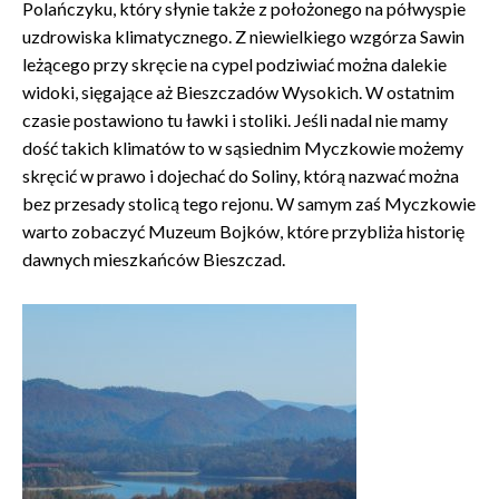
Polańczyku, który słynie także z położonego na półwyspie
uzdrowiska klimatycznego. Z niewielkiego wzgórza Sawin
leżącego przy skręcie na cypel podziwiać można dalekie
widoki, sięgające aż Bieszczadów Wysokich. W ostatnim
czasie postawiono tu ławki i stoliki. Jeśli nadal nie mamy
dość takich klimatów to w sąsiednim Myczkowie możemy
skręcić w prawo i dojechać do Soliny, którą nazwać można
bez przesady stolicą tego rejonu. W samym zaś Myczkowie
warto zobaczyć Muzeum Bojków, które przybliża historię
dawnych mieszkańców Bieszczad.