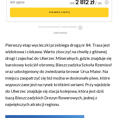
2 812
zł
431 opinii
od
/ os.
SPRAWDŹ OFERTĘ
Powyższe treści pochodzą z serwisu Wakacje.pl
Zostań partnerem
Pierwszy etap wycieczki przebiega drogą nr 84. Trasa jest
widokowa i ciekawa. Warto zboczyć na chwilę z głównej
drogi i zajechać do Uherzec Mineralnych, gdzie znajduje się
barokowy kościół obronny, Bieszczadzka Szkoła Rzemiosł
oraz udostępniony do zwiedzania browar Ursa Maior. Na
miejscu zaopatrzyć się też można w doskonałe piwo, które
wypuszczane jest na rynek krótkimi seriami. Przy wjeździe
do Uherzec znajduje się stacja kolejowa, która jest dziś
bazą Bieszczadzkich Drezyn Rowerowych, jednej z
największych atrakcji regionu.