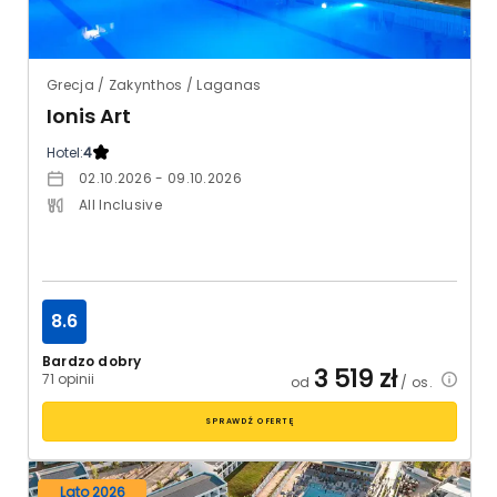
Grecja / Zakynthos / Laganas
Ionis Art
Hotel:
4
02.10.2026 - 09.10.2026
All Inclusive
8.6
Bardzo dobry
3 519
zł
71 opinii
od
/ os.
SPRAWDŹ OFERTĘ
Lato 2026