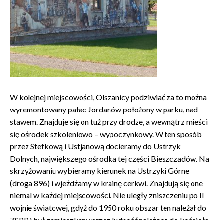
W kolejnej miejscowości, Olszanicy podziwiać za to można
wyremontowany pałac Jordanów położony w parku, nad
stawem. Znajduje się on tuż przy drodze, a wewnątrz mieści
się ośrodek szkoleniowo – wypoczynkowy. W ten sposób
przez Stefkową i Ustjanową docieramy do Ustrzyk
Dolnych, największego ośrodka tej części Bieszczadów. Na
skrzyżowaniu wybieramy kierunek na Ustrzyki Górne
(droga 896) i wjeżdżamy w krainę cerkwi. Znajdują się one
niemal w każdej miejscowości. Nie uległy zniszczeniu po II
wojnie światowej, gdyż do 1950 roku obszar ten należał do
ZSRR i był zamieszkany przez ludność należącą do kościoła