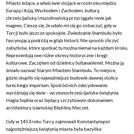
Miasto leżące, a właściwie stojące w rozkroku między
Europą i Azją, Wschodem i Zachodem, kulturą
chrześcijańską i muzułmańską przyciągało mnie jak
magnes. Cieszę się, że udało mi się go zobaczyć, gdy w
Turcji buło jeszcze spokojnie. Zwiedzanie Stambułu było
fascynującą podróżą w głąb historii. Nie sposób zliczyć
zabytków, które spotkać tu można niemal na każdym kroku.
Reprezentują one różne okresy historyczne i kręgi
kulturowe. Zaczęłam od dzielnicy Sultananhmet. Można ją
śmiało nazwać Starym Miastem Stambułu. To miejsce,
gdzie skupiły się najważniejsze budowle dawnej stolicy
tureckiego imperium. Spośród nich zdecydowanie
wyróżniają się dwie – wczesnochrześcijańska świątynia
Hagia Sophia oraz będący szczytowym dokonaniem
architektury islamskiej Błękitny Meczet.
Gdy w 1453 roku Turcy zajmowali Konstantynopol
najpotężniejszą świątynią miasta była bazylika