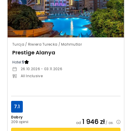
Turcja / Riwiera Turecka / Mahmutlar
Prestige Alanya
Hotel:
5
26.10.2026 - 03.11.2026
All Inclusive
7.1
Dobry
1 946
zł
209 opinii
od
/ os.