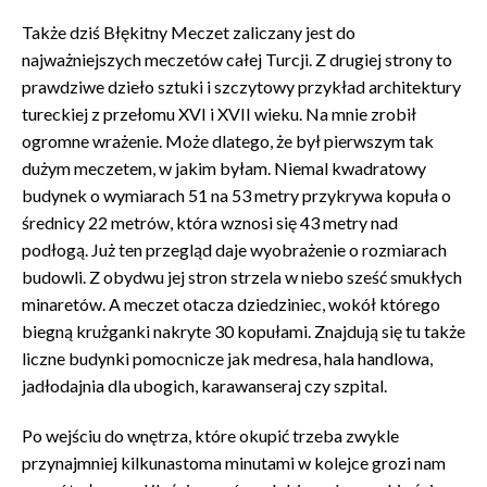
Także dziś Błękitny Meczet zaliczany jest do
najważniejszych meczetów całej Turcji. Z drugiej strony to
prawdziwe dzieło sztuki i szczytowy przykład architektury
tureckiej z przełomu XVI i XVII wieku. Na mnie zrobił
ogromne wrażenie. Może dlatego, że był pierwszym tak
dużym meczetem, w jakim byłam. Niemal kwadratowy
budynek o wymiarach 51 na 53 metry przykrywa kopuła o
średnicy 22 metrów, która wznosi się 43 metry nad
podłogą. Już ten przegląd daje wyobrażenie o rozmiarach
budowli. Z obydwu jej stron strzela w niebo sześć smukłych
minaretów. A meczet otacza dziedziniec, wokół którego
biegną krużganki nakryte 30 kopułami. Znajdują się tu także
liczne budynki pomocnicze jak medresa, hala handlowa,
jadłodajnia dla ubogich, karawanseraj czy szpital.
Po wejściu do wnętrza, które okupić trzeba zwykle
przynajmniej kilkunastoma minutami w kolejce grozi nam