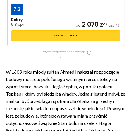
7.2
Dobry
2 070
zł
518 opinii
od
/ os.
SPRAWDŹ OFERTĘ
Powyższe treści pochodzą z serwisu Wakacje.pl
Zostań partnerem
W 1609 roku młody sułtan Ahmed I nakazał rozpoczęcie
budowy meczetu położonego w samym sercu stolicy, na
wprost starej bazyliki Hagia Sophia, w pobliżu pałacu
Topkapi, który był siedzibą władcy. Jedna z legend mówi, że
miał on być przebłagalną ofiara dla Allaha za grzechy i
rozpustę jakiej władca dopuszczał się w młodości. Pewnym
jest, że budowla, która powstawała miała przyćmić
dotychczasowe świątynie Stambułu na czele z Hagia
Sophia. Jej projektantem został Sedefkar Mehmed Aga,