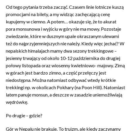
Od tego pytania trzeba zacząć. Czasem linie lotnicze kuszą
promocjami na bilety, a my widząc zachęcającą cenę
kupujemy w ciemno. A potem… okazuje się, że to akurat
pora monsunowa i wyjściu w góry nie ma mowy. Pozostaje
zwiedzanie, które w dusznym upale okraszanym ulewami
też do najprzyjemniejszych nie należy. Kiedy więc jechać? W
nepalskich himalajach mamy dwa sezony trekkingowe –
jesienny trwający od około 10-12 października do drugiej
połowy listopada oraz wiosenny kwietniowo- majowy. Zimą
w górach jest bardzo zimno, a część przełęczy jest
niedostępna. Można natomiast odbywać wtedy krótkie
trekkingi np. w okolicach Pokhary (na Poon Hill). Natomiast
latem panuje monsun, a deszcze w zasadzie uniemożliwiają
wędrówkę.
Po drugie – gdzie?
Gór w Nepalu nie brakuje. To truizm, ale kiedy zaczynamy