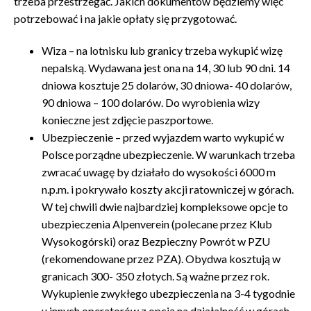
trzeba przestrzegać. Jakich dokumentów będziemy więc
potrzebować i na jakie opłaty się przygotować.
Wiza – na lotnisku lub granicy trzeba wykupić wizę
nepalską. Wydawana jest ona na 14, 30 lub 90 dni. 14
dniowa kosztuje 25 dolarów, 30 dniowa- 40 dolarów,
90 dniowa – 100 dolarów. Do wyrobienia wizy
konieczne jest zdjęcie paszportowe.
Ubezpieczenie – przed wyjazdem warto wykupić w
Polsce porządne ubezpieczenie. W warunkach trzeba
zwracać uwagę by działało do wysokości 6000 m
n.p.m. i pokrywało koszty akcji ratowniczej w górach.
W tej chwili dwie najbardziej kompleksowe opcje to
ubezpieczenia Alpenverein (polecane przez Klub
Wysokogórski) oraz Bezpieczny Powrót w PZU
(rekomendowane przez PZA). Obydwa kosztują w
granicach 300- 350 złotych. Są ważne przez rok.
Wykupienie zwykłego ubezpieczenia na 3-4 tygodnie
u innych operatorów z opcją na działalność w górach