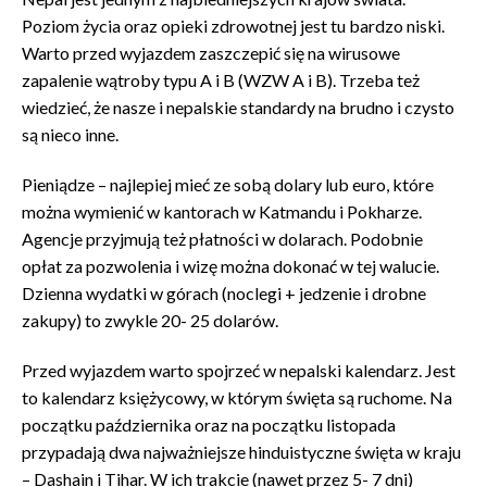
Poziom życia oraz opieki zdrowotnej jest tu bardzo niski.
Warto przed wyjazdem zaszczepić się na wirusowe
zapalenie wątroby typu A i B (WZW A i B). Trzeba też
wiedzieć, że nasze i nepalskie standardy na brudno i czysto
są nieco inne.
Pieniądze – najlepiej mieć ze sobą dolary lub euro, które
można wymienić w kantorach w Katmandu i Pokharze.
Agencje przyjmują też płatności w dolarach. Podobnie
opłat za pozwolenia i wizę można dokonać w tej walucie.
Dzienna wydatki w górach (noclegi + jedzenie i drobne
zakupy) to zwykle 20- 25 dolarów.
Przed wyjazdem warto spojrzeć w nepalski kalendarz. Jest
to kalendarz księżycowy, w którym święta są ruchome. Na
początku października oraz na początku listopada
przypadają dwa najważniejsze hinduistyczne święta w kraju
– Dashain i Tihar. W ich trakcie (nawet przez 5- 7 dni)