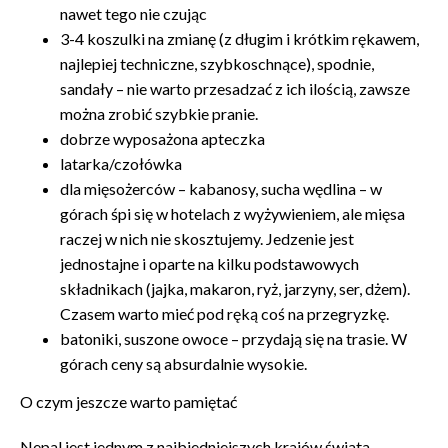
nawet tego nie czując
3-4 koszulki na zmianę (z długim i krótkim rękawem,
najlepiej techniczne, szybkoschnące), spodnie,
sandały – nie warto przesadzać z ich ilością, zawsze
można zrobić szybkie pranie.
dobrze wyposażona apteczka
latarka/czołówka
dla mięsożerców – kabanosy, sucha wędlina – w
górach śpi się w hotelach z wyżywieniem, ale mięsa
raczej w nich nie skosztujemy. Jedzenie jest
jednostajne i oparte na kilku podstawowych
składnikach (jajka, makaron, ryż, jarzyny, ser, dżem).
Czasem warto mieć pod ręką coś na przegryzkę.
batoniki, suszone owoce – przydają się na trasie. W
górach ceny są absurdalnie wysokie.
O czym jeszcze warto pamiętać
Nepal jest jednym z najbiedniejszych krajów świata.