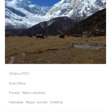
26 lipca 2017
Anka Śliwa
Porady
Warto wiedzieć
Hiamalaje
Nepal
porady
trekking