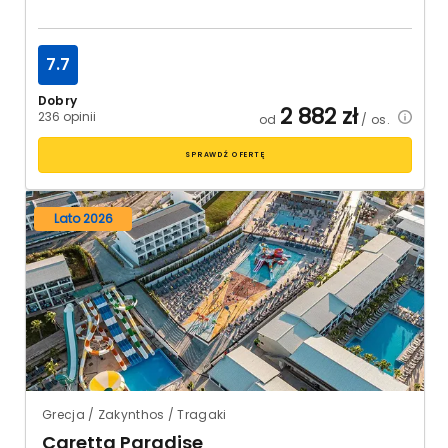
7.7
Dobry
2 882
zł
236 opinii
od
/ os.
SPRAWDŹ OFERTĘ
Lato 2026
Grecja / Zakynthos / Tragaki
Caretta Paradise