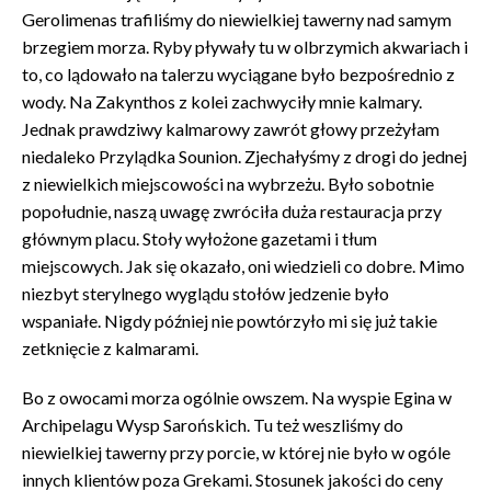
Gerolimenas trafiliśmy do niewielkiej tawerny nad samym
brzegiem morza. Ryby pływały tu w olbrzymich akwariach i
to, co lądowało na talerzu wyciągane było bezpośrednio z
wody. Na Zakynthos z kolei zachwyciły mnie kalmary.
Jednak prawdziwy kalmarowy zawrót głowy przeżyłam
niedaleko Przylądka Sounion. Zjechałyśmy z drogi do jednej
z niewielkich miejscowości na wybrzeżu. Było sobotnie
popołudnie, naszą uwagę zwróciła duża restauracja przy
głównym placu. Stoły wyłożone gazetami i tłum
miejscowych. Jak się okazało, oni wiedzieli co dobre. Mimo
niezbyt sterylnego wyglądu stołów jedzenie było
wspaniałe. Nigdy później nie powtórzyło mi się już takie
zetknięcie z kalmarami.
Bo z owocami morza ogólnie owszem. Na wyspie Egina w
Archipelagu Wysp Sarońskich. Tu też weszliśmy do
niewielkiej tawerny przy porcie, w której nie było w ogóle
innych klientów poza Grekami. Stosunek jakości do ceny