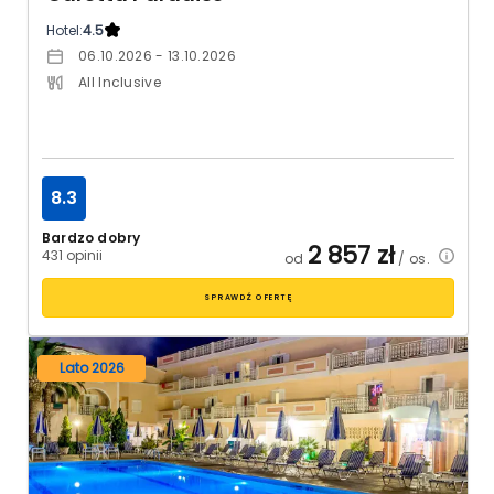
Hotel:
4.5
06.10.2026 - 13.10.2026
All Inclusive
8.3
Bardzo dobry
2 857
zł
431 opinii
od
/ os.
SPRAWDŹ OFERTĘ
Lato 2026