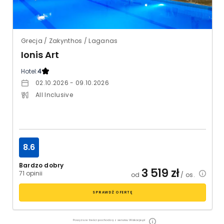
Grecja / Zakynthos / Laganas
Ionis Art
Hotel:
4
02.10.2026 - 09.10.2026
All Inclusive
8.6
Bardzo dobry
3 519
zł
71 opinii
od
/ os.
SPRAWDŹ OFERTĘ
Powyższe treści pochodzą z serwisu Wakacje.pl