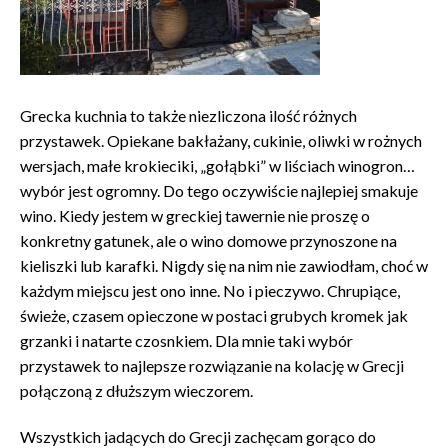
Grecka kuchnia to także niezliczona ilość różnych
przystawek. Opiekane bakłażany, cukinie, oliwki w rożnych
wersjach, małe krokieciki, „gołąbki” w liściach winogron…
wybór jest ogromny. Do tego oczywiście najlepiej smakuje
wino. Kiedy jestem w greckiej tawernie nie proszę o
konkretny gatunek, ale o wino domowe przynoszone na
kieliszki lub karafki. Nigdy się na nim nie zawiodłam, choć w
każdym miejscu jest ono inne. No i pieczywo. Chrupiące,
świeże, czasem opieczone w postaci grubych kromek jak
grzanki i natarte czosnkiem. Dla mnie taki wybór
przystawek to najlepsze rozwiązanie na kolację w Grecji
połączoną z dłuższym wieczorem.
Wszystkich jadących do Grecji zachęcam gorąco do