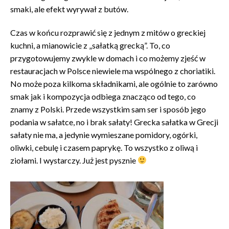
smaki, ale efekt wyrywał z butów.
Czas w końcu rozprawić się z jednym z mitów o greckiej
kuchni, a mianowicie z „sałatką grecką”. To, co
przygotowujemy zwykle w domach i co możemy zjeść w
restauracjach w Polsce niewiele ma wspólnego z choriatiki.
No może poza kilkoma składnikami, ale ogólnie to zarówno
smak jak i kompozycja odbiega znacząco od tego, co
znamy z Polski. Przede wszystkim sam ser i sposób jego
podania w sałatce, no i brak sałaty! Grecka sałatka w Grecji
sałaty nie ma, a jedynie wymieszane pomidory, ogórki,
oliwki, cebulę i czasem paprykę. To wszystko z oliwą i
ziołami. I wystarczy. Już jest pysznie