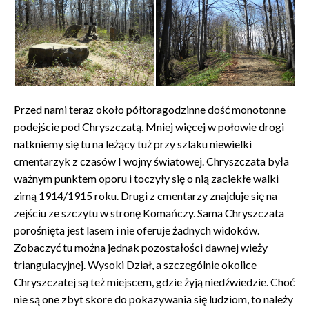
Przed nami teraz około półtoragodzinne dość monotonne
podejście pod Chryszczatą. Mniej więcej w połowie drogi
natkniemy się tu na leżący tuż przy szlaku niewielki
cmentarzyk z czasów I wojny światowej. Chryszczata była
ważnym punktem oporu i toczyły się o nią zaciekłe walki
zimą 1914/1915 roku. Drugi z cmentarzy znajduje się na
zejściu ze szczytu w stronę Komańczy. Sama Chryszczata
porośnięta jest lasem i nie oferuje żadnych widoków.
Zobaczyć tu można jednak pozostałości dawnej wieży
triangulacyjnej. Wysoki Dział, a szczególnie okolice
Chryszczatej są też miejscem, gdzie żyją niedźwiedzie. Choć
nie są one zbyt skore do pokazywania się ludziom, to należy