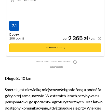
7.1
Dobry
2 365
zł
206 opinii
od
/ os.
SPRAWDŹ OFERTĘ
Powyższe treści pochodzą z serwisu Wakacje.pl
Zostań partnerem
Długość: 40 km
Smerek jest niewielką miejscowością położoną u podnóża
góry o tej samej nazwie. W ostatnich latach przybywa tu
pensjonatów i gospodarstw agroturystycznych. Jest łatwo
dostępny komunikacyjnie, gdyż znajduje się przy Wielkiej