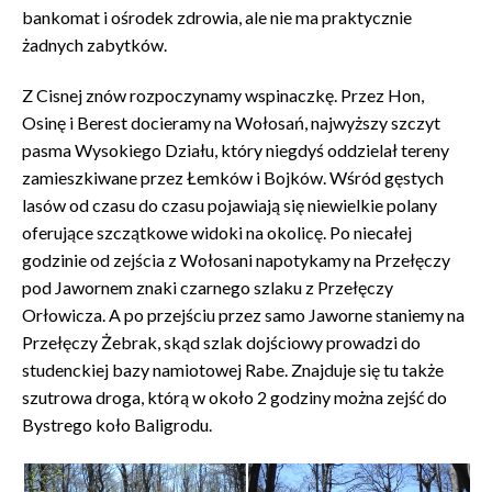
bankomat i ośrodek zdrowia, ale nie ma praktycznie
żadnych zabytków.
Z Cisnej znów rozpoczynamy wspinaczkę. Przez Hon,
Osinę i Berest docieramy na Wołosań, najwyższy szczyt
pasma Wysokiego Działu, który niegdyś oddzielał tereny
zamieszkiwane przez Łemków i Bojków. Wśród gęstych
lasów od czasu do czasu pojawiają się niewielkie polany
oferujące szczątkowe widoki na okolicę. Po niecałej
godzinie od zejścia z Wołosani napotykamy na Przełęczy
pod Jawornem znaki czarnego szlaku z Przełęczy
Orłowicza. A po przejściu przez samo Jaworne staniemy na
Przełęczy Żebrak, skąd szlak dojściowy prowadzi do
studenckiej bazy namiotowej Rabe. Znajduje się tu także
szutrowa droga, którą w około 2 godziny można zejść do
Bystrego koło Baligrodu.