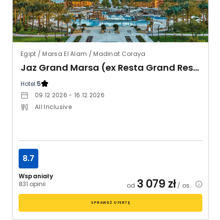
Egipt / Marsa El Alam / Madinat Coraya
Jaz Grand Marsa (ex Resta Grand Resort)
Hotel:
5
09.12.2026 - 16.12.2026
All Inclusive
8.7
Wspaniały
3 079
zł
831 opinii
od
/ os.
SPRAWDŹ OFERTĘ