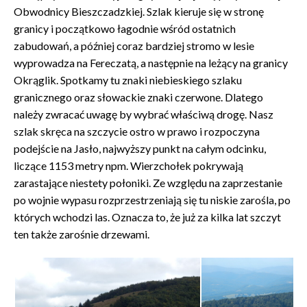
Obwodnicy Bieszczadzkiej. Szlak kieruje się w stronę
granicy i początkowo łagodnie wśród ostatnich
zabudowań, a później coraz bardziej stromo w lesie
wyprowadza na Fereczatą, a następnie na leżący na granicy
Okrąglik. Spotkamy tu znaki niebieskiego szlaku
granicznego oraz słowackie znaki czerwone. Dlatego
należy zwracać uwagę by wybrać właściwą drogę. Nasz
szlak skręca na szczycie ostro w prawo i rozpoczyna
podejście na Jasło, najwyższy punkt na całym odcinku,
liczące 1153 metry npm. Wierzchołek pokrywają
zarastające niestety połoniki. Ze względu na zaprzestanie
po wojnie wypasu rozprzestrzeniają się tu niskie zarośla, po
których wchodzi las. Oznacza to, że już za kilka lat szczyt
ten także zarośnie drzewami.