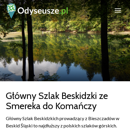
Główny Szlak Beskidzki ze
Smereka do Komańczy
Główny Szlak Beskidzkich prowadzący z Bieszczadów w
Beskid Śląski to najdłuższy z polskich szlaków górskich.