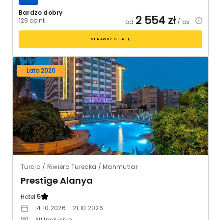
Bardzo dobry
2 554
zł
129 opinii
od
/ os.
SPRAWDŹ OFERTĘ
Lato 2026
Turcja / Riwiera Turecka / Mahmutlar
Prestige Alanya
Hotel:
5
14.10.2026 - 21.10.2026
All Inclusive