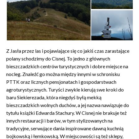
Z Jasła przez las i pojawiające się co jakiś czas zarastające
polany schodzimy do Cisnej. To jedno z głównych
bieszczadzkich centrów turystycznych i dobre miejsce na
nocleg. Znaleźć go można między innymi w schronisku
PTTK oraz licznych pensjonatach i gospodarstwach
agroturystycznych. Turyści zwykle kierują swe kroki do
baru Siekierezada, która niegdyś byłą mekką
bieszczadzkich wolnych duchów, a jej nazwa nawiązuje do
tytułu książki Edwarda Stachury. W Cisnej nie brakuje też
innych restauracji i barów, w tym stylizowanych na
tradycyjne, serwujące dania inspirowane dawną kuchnią
bojkowską i łemkowską. W miejscowości są też sklepy,