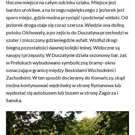
tłoczne miejsce na całym odcinku szlaku. Miejsce jest
bardzo urokliwe, a na brzegu największego z jeziorek jest
sporo miejsc, gdzie można przysiąść i podziwiać widoki. Od
jeziorek droga staje się coraz szersza. Wiedzie ona doliną
potoku Olchowaty, a po zejściu do Duszatyna przechodzi w
szuter i zniszczony gdzieniegdzie asfalt. Wzdłuż drogi
biegną pozostałości dawnej kolejki leśnej. Widoczne są
nasypy i przepusty. W Duszatynie działa sezonowy bar, zaś
w Prełukach wybudowano symboliczną bramę- okno
oznaczające granicę między Beskidami Wschodnimi i
Zachodnimi. W ten sposób docieramy do Komańczy, skąd
można kontynuować wędrówkę w stronę Rymanowa lub
wydostać się autobusem lub busem w stronę Zagórza i
Sanoka.