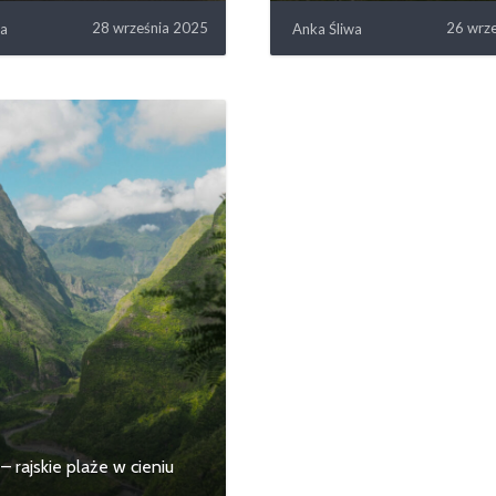
28 września 2025
26 wrz
wa
Anka Śliwa
– rajskie plaże w cieniu