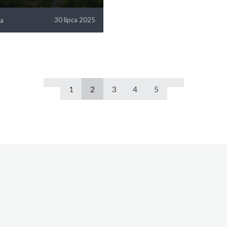
30 lipca 2025
wa
1
2
3
4
5