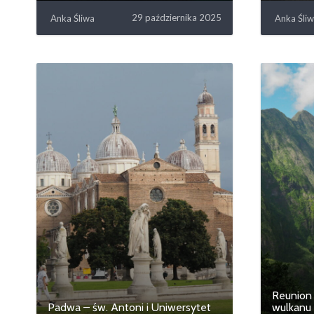
29 października 2025
Anka Śliwa
Anka Śli
Reunion 
Padwa – św. Antoni i Uniwersytet
wulkanu