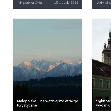
10 grudnia 2025
Magdalena Cisło
Anka Śli
Małopolska – najważniejsze atrakcje
Sighisoa
turystyczne
wydaniu