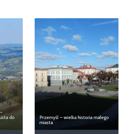
 –
Justa do
Przemyśl – wielka historia małego
miasta