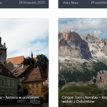
28 listopada 2025
29 paździe
wa
Anka Śliwa
ra – historia w urokliwym
Cinque Torri i Novalau – kl
widoki z Dolomitów