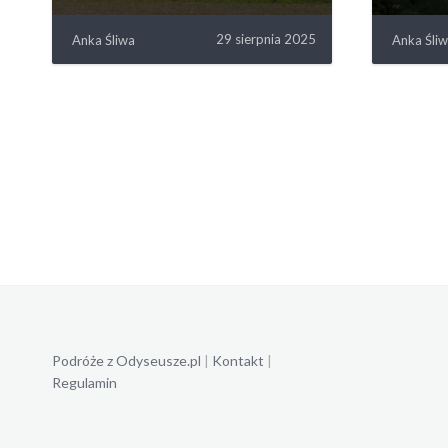
29 sierpnia 2025
Anka Śliwa
Anka Śli
Podróże z Odyseusze.pl
|
Kontakt
|
Regulamin