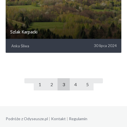
Szlak Karpacki
30 lipca 2024
Anka Śliwa
1
2
3
4
5
Podróże z Odyseusze.pl
|
Kontakt
|
Regulamin