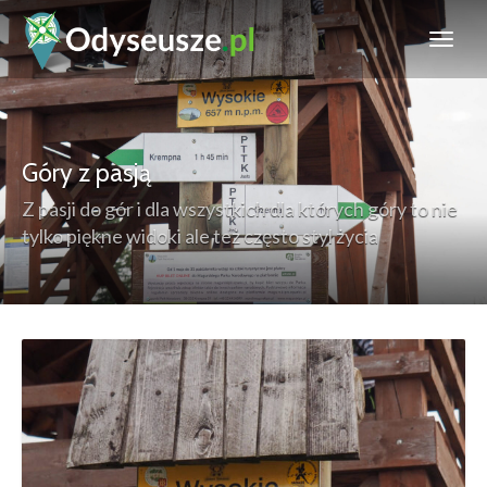
Góry z pasją
Z pasji do gór i dla wszystkich dla których góry to nie
tylko piękne widoki ale też często styl życia