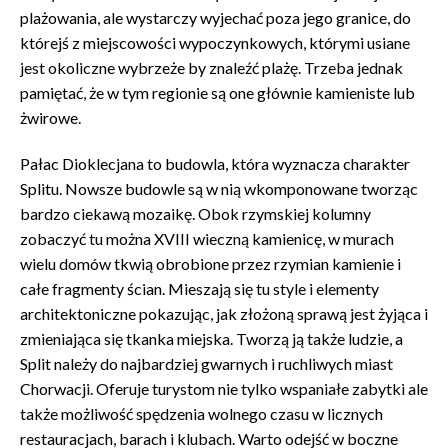
plażowania, ale wystarczy wyjechać poza jego granice, do
którejś z miejscowości wypoczynkowych, którymi usiane
jest okoliczne wybrzeże by znaleźć plażę. Trzeba jednak
pamiętać, że w tym regionie są one głównie kamieniste lub
żwirowe.
Pałac Dioklecjana to budowla, która wyznacza charakter
Splitu. Nowsze budowle są w nią wkomponowane tworząc
bardzo ciekawą mozaikę. Obok rzymskiej kolumny
zobaczyć tu można XVIII wieczną kamienicę, w murach
wielu domów tkwią obrobione przez rzymian kamienie i
całe fragmenty ścian. Mieszają się tu style i elementy
architektoniczne pokazując, jak złożoną sprawą jest żyjąca i
zmieniająca się tkanka miejska. Tworzą ją także ludzie, a
Split należy do najbardziej gwarnych i ruchliwych miast
Chorwacji. Oferuje turystom nie tylko wspaniałe zabytki ale
także możliwość spędzenia wolnego czasu w licznych
restauracjach, barach i klubach. Warto odejść w boczne