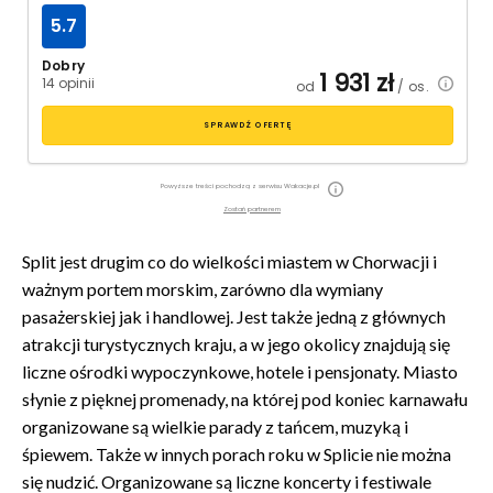
5.7
Dobry
1 931
zł
14 opinii
od
/ os.
SPRAWDŹ OFERTĘ
Powyższe treści pochodzą z serwisu Wakacje.pl
Zostań partnerem
Split jest drugim co do wielkości miastem w Chorwacji i
ważnym portem morskim, zarówno dla wymiany
pasażerskiej jak i handlowej. Jest także jedną z głównych
atrakcji turystycznych kraju, a w jego okolicy znajdują się
liczne ośrodki wypoczynkowe, hotele i pensjonaty. Miasto
słynie z pięknej promenady, na której pod koniec karnawału
organizowane są wielkie parady z tańcem, muzyką i
śpiewem. Także w innych porach roku w Splicie nie można
się nudzić. Organizowane są liczne koncerty i festiwale