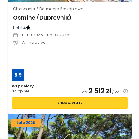
Chorwacja / Dalmacja Południowa
Osmine (Dubrovnik)
Hotel:
4
01.09.2026 - 08.09.2026
All Inclusive
8.9
Wspaniały
2 512
zł
44 opinie
od
/ os.
SPRAWDŹ OFERTĘ
Lato 2026