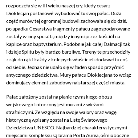
rozpoczęła się w III wieku naszej ery, kiedy cesarz
Dioklecjan postanowił wybudować tu swój pałac. Duża
część murów tej ogromnej budowli zachowała się do dziś.
po upadku Cesarstwa fragmenty pałacu zagospodarowane
zostały w inny sposób, między innymi przez kościół na
kaplice oraz baptysterium. Podobnie jak całej Dalmacji tak
i dzieje Splitu były bardzo burzliwe. Tereny te przechodziły
z rąk do rąk i każdy z kolejnych właścicieli dodawał tu coś
od siebie. Jednak nie udało się w żaden sposób przyćmić
antycznego dziedzictwa. Mury pałacu Dioklecjana to wciąż
dominujący element zabudowy najstarszej części miasta.
Pałac założony został na planie rzymskiego obozu
wojskowego i otoczony jest murami z wieżami
strażniczymi. Ze względu na swoje walory oraz wagę
historyczną wpisany został na Listę Światowego
Dziedzictwa UNESCO. Najbardziej charakterystycznymi
miejscami kompleksu są brama Porta Aurea, ośmioboczne