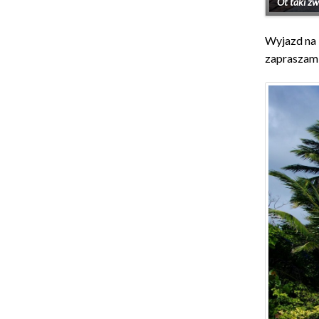
Ot taki z
Wyjazd na 
zapraszam 