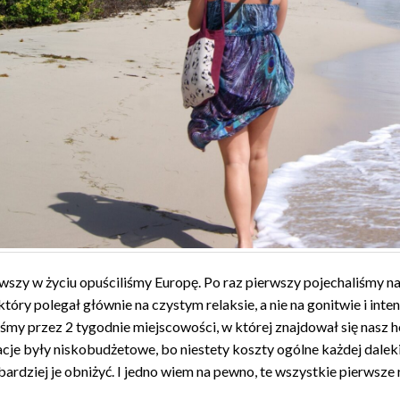
rwszy w życiu opuściliśmy Europę. Po raz pierwszy pojechaliśmy n
 który polegał głównie na czystym relaksie, a nie na gonitwie i in
iśmy przez 2 tygodnie miejscowości, w której znajdował się nasz h
je były niskobudżetowe, bo niestety koszty ogólne każdej dalekiej
bardziej je obniżyć. I jedno wiem na pewno, te wszystkie pierwsze