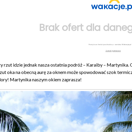
Brak ofert dla daneg
Powyższe treści pochodzą z serwisu Wakacje.pl
Zostań partnerem
y rzut idzie jednak nasza ostatnia podróż – Karaiby – Martynika.
rzut oka na obecną aurę za oknem może spowodować szok termiczny
olory! Martynika naszym okiem zaprasza!