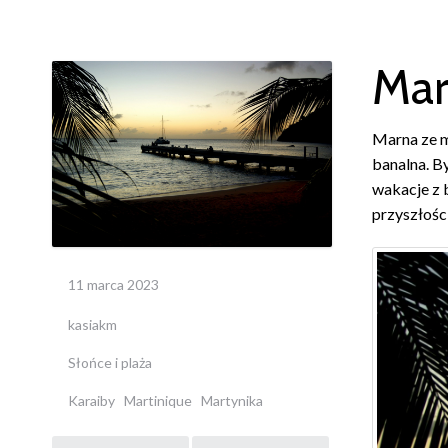
Mar
Marna ze mn
banalna. B
wakacje z b
przyszłośc
11 marca 2023
kasiakm
Słońce i plaża
Karaiby
Martinique
Martynika