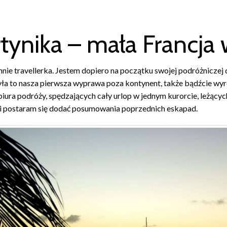
tynika – mała Francja 
ie travellerka. Jestem dopiero na początku swojej podróżniczej dr
yła to nasza pierwsza wyprawa poza kontynent, także bądźcie wyr
iura podróży, spędzających cały urlop w jednym kurorcie, leżącyc
i postaram się dodać posumowania poprzednich eskapad.