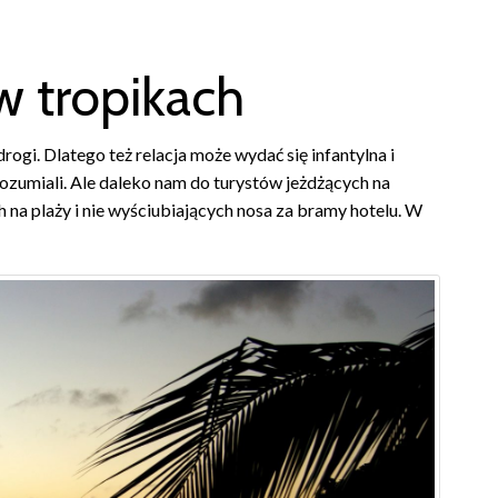
w tropikach
ogi. Dlatego też relacja może wydać się infantylna i
ozumiali. Ale daleko nam do turystów jeżdżących na
h na plaży i nie wyściubiających nosa za bramy hotelu. W