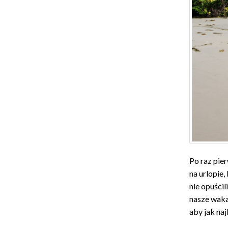
Po raz pie
na urlopie,
nie opuścil
nasze wakac
aby jak naj