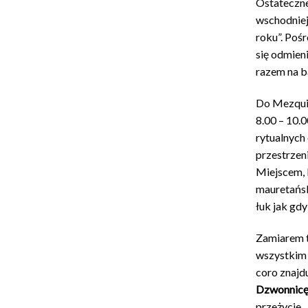
Ostateczne
wschodniej 
roku”. Pośr
się odmien
razem na b
Do Mezquit
8.00 – 10.
rytualnych
przestrzen
Miejscem, 
mauretańsk
łuk jak gdy
Zamiarem t
wszystkim
coro znajdu
Dzwonnic
przeżycie.