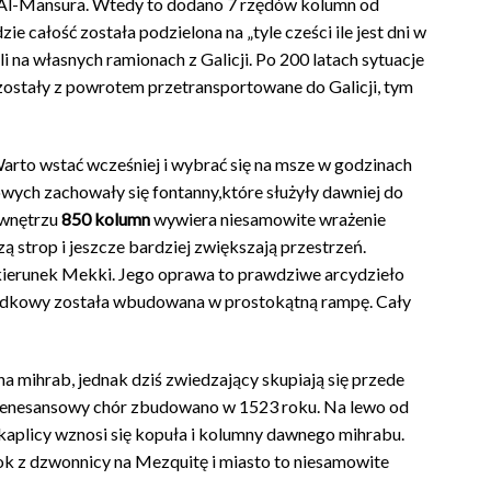
Al-Mansura. Wtedy to dodano 7 rzędów kolumn od
ie całość została podzielona na „tyle cześci ile jest dni w
i na własnych ramionach z Galicji. Po 200 latach sytuacje
zostały z powrotem przetransportowane do Galicji, tym
Warto wstać wcześniej i wybrać się na msze w godzinach
wych zachowały się fontanny,które służyły dawniej do
 wnętrzu
850 kolumn
wywiera niesamowite wrażenie
 strop i jeszcze bardziej zwiększają przestrzeń.
 kierunek Mekki. Jego oprawa to prawdziwe arcydzieło
podkowy została wbudowana w prostokątną rampę. Cały
mihrab, jednak dziś zwiedzający skupiają się przede
a. Renesansowy chór zbudowano w 1523 roku. Na lewo od
kaplicy wznosi się kopuła i kolumny dawnego mihrabu.
k z dzwonnicy na Mezquitę i miasto to niesamowite