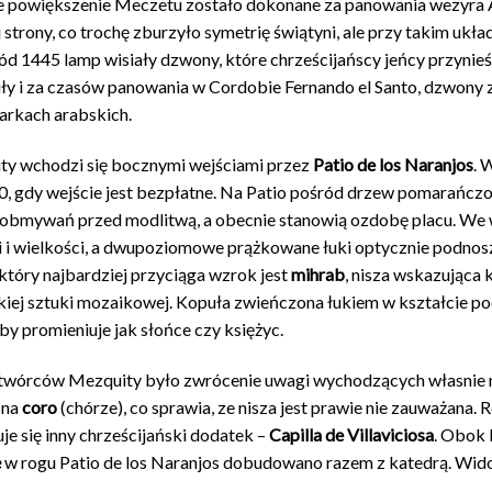
 powiększenie Meczetu zostało dokonane za panowania wezyra 
strony, co trochę zburzyło symetrię świątyni, ale przy takim układz
ód 1445 lamp wisiały dzwony, które chrześcijańscy jeńcy przynieśl
iły i za czasów panowania w Cordobie Fernando el Santo, dzwony 
arkach arabskich.
y wchodzi się bocznymi wejściami przez
Patio de los Naranjos
. 
00, gdy wejście jest bezpłatne. Na Patio pośród drzew pomarańczo
 obmywań przed modlitwą, a obecnie stanowią ozdobę placu. We
i i wielkości, a dwupoziomowe prążkowane łuki optycznie podnoszą
który najbardziej przyciąga wzrok jest
mihrab
, nisza wskazująca
iej sztuki mozaikowej. Kopuła zwieńczona łukiem w kształcie 
by promieniuje jak słońce czy księżyc.
wórców Mezquity było zwrócenie uwagi wychodzących własnie na 
 na
coro
(chórze), co sprawia, ze nisza jest prawie nie zauważan
je się inny chrześcijański dodatek –
Capilla de Villaviciosa
. Obok 
ę
w rogu Patio de los Naranjos dobudowano razem z katedrą. Wido