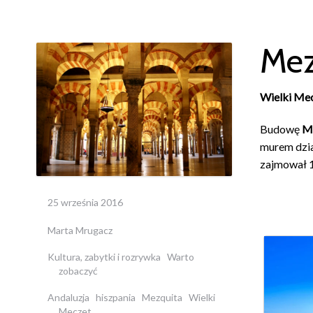
Mez
Wielki Me
Budowę
M
murem dzia
zajmował 1
25 września 2016
Marta Mrugacz
Kultura, zabytki i rozrywka
Warto
zobaczyć
Andaluzja
hiszpania
Mezquita
Wielki
Meczet