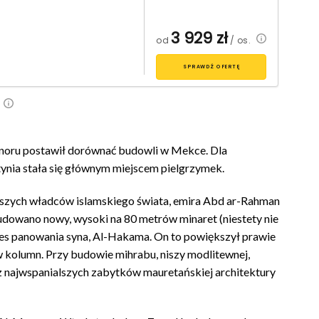
3 929
zł
od
/ os.
SPRAWDŹ OFERTĘ
onoru postawił dorównać budowli w Mekce. Dla
ynia stała się głównym miejscem pielgrzymek.
kszych władców islamskiego świata, emira Abd ar-Rahman
dowano nowy, wysoki na 80 metrów minaret (niestety nie
res panowania syna, Al-Hakama. On to powiększył prawie
 kolumn. Przy budowie mihrabu, niszy modlitewnej,
 z najwspanialszych zabytków mauretańskiej architektury