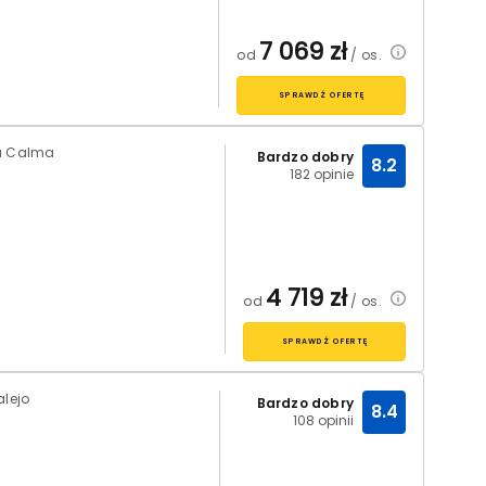
7 069
zł
od
/ os.
SPRAWDŹ OFERTĘ
ta Calma
Bardzo dobry
8.2
182 opinie
4 719
zł
od
/ os.
SPRAWDŹ OFERTĘ
alejo
Bardzo dobry
8.4
108 opinii