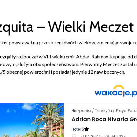
quita – Wielki Meczet
czet
powstawał na przestrzeni dwóch wieków, zmieniając swoje ro
ezquity
rozpoczął w VIII wieku emir Abdar-Rahman, kupując od c
łowym, służyła obu społeczeństwom. Pierwotny Meczet został u
/5 obecnej powierzchni i posiadał jedynie 12 naw bocznych.
Hiszpania / Teneryfa / Playa Para
Adrian Roca Nivaria Gr
Hotel:
5
21.04.2027 - 28.04.2027