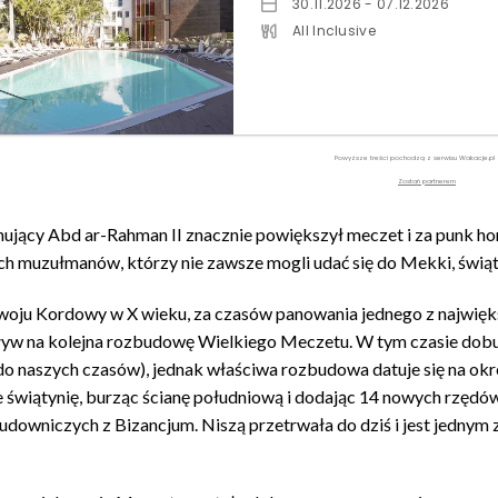
30.11.2026 - 07.12.2026
All Inclusive
Powyższe treści pochodzą z serwisu Wakacje.pl
Zostań partnerem
nujący Abd ar-Rahman II znacznie powiększył meczet i za punk h
ch muzułmanów, którzy nie zawsze mogli udać się do Mekki, świąt
woju Kordowy w X wieku, za czasów panowania jednego z najwię
pływ na kolejna rozbudowę Wielkiego Meczetu. W tym czasie dobu
do naszych czasów), jednak właściwa rozbudowa datuje się na ok
 świątynię, burząc ścianę południową i dodając 14 nowych rzędów
budowniczych z Bizancjum. Niszą przetrwała do dziś i jest jednym