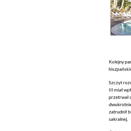
Kolejny pa
hiszpański
Szczyt roz
III miał w
przetrwał 
dwukrotnie
zatrudnił 
sakralnej.