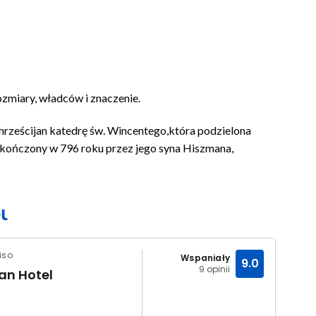
zmiary, władców i znaczenie.
hrześcijan katedrę św. Wincentego,która podzielona
kończony w 796 roku przez jego syna Hiszmana,
iso
Wspaniały
9.0
9 opinii
an Hotel