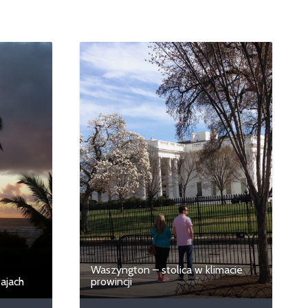
Waszyngton – stolica w klimacie
ajach
prowincji