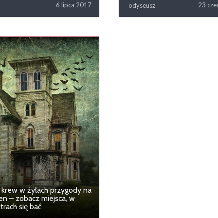
6 lipca 2017
23 cze
odyseusz
 krew w żyłach przygody na
n – zobacz miejsca, w
trach się bać